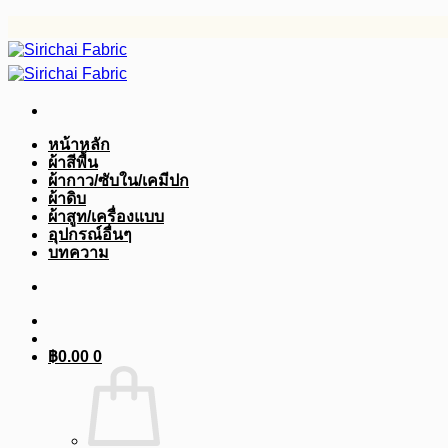
ข้าม
ไป
ยัง
เนื้อหา
หน้าหลัก
ผ้าสีพื้น
ผ้ากาว/ซับใน/เคมีปก
ผ้าดิบ
ผ้าสูท/เครื่องแบบ
อุปกรณ์อื่นๆ
บทความ
฿
0.00
0