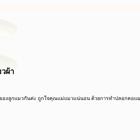
วผ้า
้ของลูกแมวกันค่ะ ถูกใจคุณแม่แมวแน่นอน ด้วยการทำปลอกคอแมว