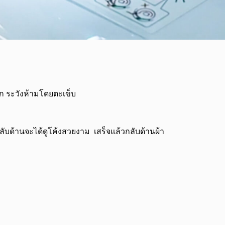
อก ระวังห้ามโดยตะเข็บ
ับด้านจะได้ดูโค้งสวยงาม เสร็จแล้วกลับด้านผ้า