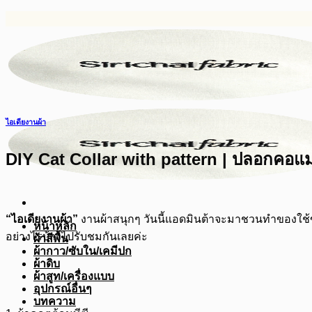
ข้าม
ไป
ยัง
เนื้อหา
ไอเดียงานผ้า
DIY Cat Collar with pattern | ปลอกคอแม
“ไอเดียงานผ้า”
งานผ้าสนุกๆ วันนี้แอดมินต้าจะมาชวนทำของใช
หน้าหลัก
อย่างไรบ้างไปรับชมกันเลยค่ะ
ผ้าสีพื้น
ผ้ากาว/ซับใน/เคมีปก
ผ้าดิบ
ผ้าสูท/เครื่องแบบ
อุปกรณ์อื่นๆ
บทความ