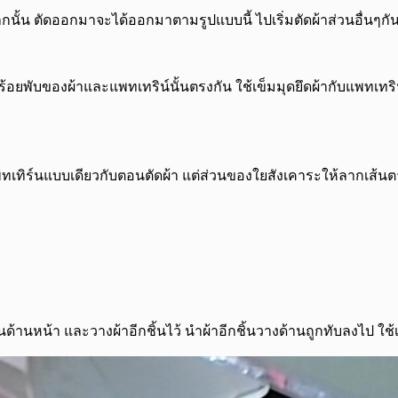
กนั้น ตัดออกมาจะได้ออกมาตามรูปแบบนี้ ไปเริ่มตัดผ้าส่วนอื่นๆกั
งร้อยพับของผ้าและแพทเทริน์นั้นตรงกัน ใช้เข็มมุดยึดผ้ากับแพทเทร
ทเทิร์นแบบเดียวกับตอนตัดผ้า แต่ส่วนของใยสังเคาระให้ลากเส้นตาม
ด้านหน้า และวางผ้าอีกชิ้นไว้
นำผ้าอีกชิ้นวางด้านถูกทับลงไป ใช้เ