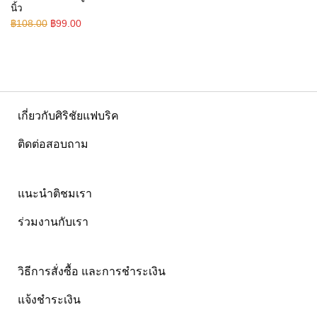
นิ้ว
Original
Current
฿
108.00
฿
99.00
price
price
was:
is:
฿108.00.
฿99.00.
เกี่ยวกับศิริชัยแฟบริค
ติดต่อสอบถาม
แนะนำติชมเรา
ร่วมงานกับเรา
วิธีการสั่งซื้อ และการชำระเงิน
แจ้งชำระเงิน