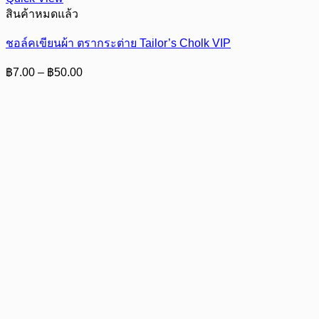
สินค้าหมดแล้ว
ชอล์คเขียนผ้า ตรากระต่าย Tailor’s Cholk VIP
Price
฿
7.00
–
฿
50.00
range:
฿7.00
through
฿50.00