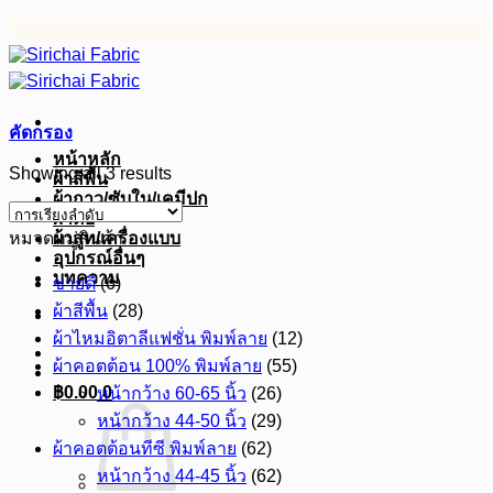
ข้าม
ไป
ยัง
เนื้อหา
คัดกรอง
หน้าหลัก
Showing all 3 results
ผ้าสีพื้น
ผ้ากาว/ซับใน/เคมีปก
ผ้าดิบ
หมวดหมู่สินค้า
ผ้าสูท/เครื่องแบบ
อุปกรณ์อื่นๆ
บทความ
ขายดี
(6)
ผ้าสีพื้น
(28)
ผ้าไหมอิตาลีแฟชั่น พิมพ์ลาย
(12)
ผ้าคอตต้อน 100% พิมพ์ลาย
(55)
฿
0.00
0
หน้ากว้าง 60-65 นิ้ว
(26)
หน้ากว้าง 44-50 นิ้ว
(29)
ผ้าคอตต้อนทีซี พิมพ์ลาย
(62)
หน้ากว้าง 44-45 นิ้ว
(62)