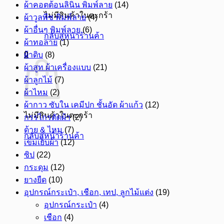
ผ้าคอตต้อนลินิน พิมพ์ลาย
(14)
ไม่มีสินค้าในตะกร้า
ผ้าวูลพีซ พิมพ์ลาย
(4)
ผ้าอื่นๆ พิมพ์ลาย
(6)
กลับสู่หน้าร้านค้า
ผ้าทอลาย
(1)
0
ผ้าดิบ
(8)
ผ้าสูท ผ้าเครื่องแบบ
(21)
ผ้าลูกไม้
(7)
ผ้าไหม
(2)
ผ้ากาว ซับใน เคมีปก ชั้นอัด ผ้าแก้ว
(12)
ไม่มีสินค้าในตะกร้า
กรรไกรตัดผ้า
(2)
ด้าย & ไหม
(7)
กลับสู่หน้าร้านค้า
เข็มเย็บผ้า
(12)
ซิป
(22)
กระดุม
(12)
ยางยืด
(10)
อุปกรณ์กระเป๋า, เชือก, เทป, ลูกไม้แต่ง
(19)
อุปกรณ์กระเป๋า
(4)
เชือก
(4)