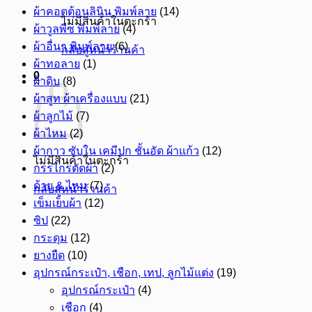
ผ้าคอตต้อนลินิน พิมพ์ลาย
(14)
ไม่มีสินค้าในตะกร้า
ผ้าวูลพีซ พิมพ์ลาย
(4)
ผ้าอื่นๆ พิมพ์ลาย
(6)
กลับสู่หน้าร้านค้า
ผ้าทอลาย
(1)
0
ผ้าดิบ
(8)
ผ้าสูท ผ้าเครื่องแบบ
(21)
ผ้าลูกไม้
(7)
ผ้าไหม
(2)
ผ้ากาว ซับใน เคมีปก ชั้นอัด ผ้าแก้ว
(12)
ไม่มีสินค้าในตะกร้า
กรรไกรตัดผ้า
(2)
ด้าย & ไหม
(7)
กลับสู่หน้าร้านค้า
เข็มเย็บผ้า
(12)
ซิป
(22)
กระดุม
(12)
ยางยืด
(10)
อุปกรณ์กระเป๋า, เชือก, เทป, ลูกไม้แต่ง
(19)
อุปกรณ์กระเป๋า
(4)
เชือก
(4)