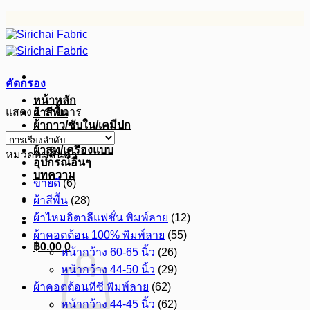
ข้าม
ไป
ยัง
เนื้อหา
คัดกรอง
หน้าหลัก
แสดง 1 รายการ
ผ้าสีพื้น
ผ้ากาว/ซับใน/เคมีปก
ผ้าดิบ
ผ้าสูท/เครื่องแบบ
หมวดหมู่สินค้า
อุปกรณ์อื่นๆ
บทความ
ขายดี
(6)
ผ้าสีพื้น
(28)
ผ้าไหมอิตาลีแฟชั่น พิมพ์ลาย
(12)
ผ้าคอตต้อน 100% พิมพ์ลาย
(55)
฿
0.00
0
หน้ากว้าง 60-65 นิ้ว
(26)
หน้ากว้าง 44-50 นิ้ว
(29)
ผ้าคอตต้อนทีซี พิมพ์ลาย
(62)
หน้ากว้าง 44-45 นิ้ว
(62)