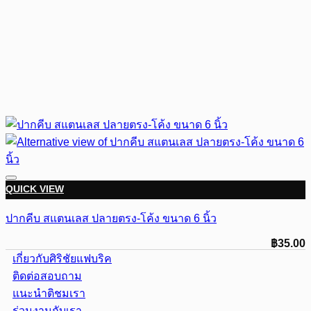
QUICK VIEW
ปากคีบ สแตนเลส ปลายตรง-โค้ง ขนาด 6 นิ้ว
฿
35.00
เกี่ยวกับศิริชัยแฟบริค
ติดต่อสอบถาม
แนะนำติชมเรา
ร่วมงานกับเรา