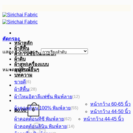
ข้าม
ไป
ยัง
เนื้อหา
คัดกรอง
หน้าหลัก
ผ้าสีพื้น
แสดง 1 รายการ
ผ้ากาว/ซับใน/เคมีปก
ผ้าดิบ
ผ้าสูท/เครื่องแบบ
หมวดหมู่สินค้า
อุปกรณ์อื่นๆ
บทความ
ขายดี
(6)
ผ้าสีพื้น
(28)
ผ้าไหมอิตาลีแฟชั่น พิมพ์ลาย
(12)
หน้ากว้าง 60-65 นิ้ว
ผ้าคอตต้อน 100% พิมพ์ลาย
(55)
0
฿
0.00
หน้ากว้าง 44-50 นิ้ว
ผ้าคอตต้อนทีซี พิมพ์ลาย
หน้ากว้าง 44-45 นิ้ว
(62)
ผ้าคอตต้อนลินิน พิมพ์ลาย
(14)