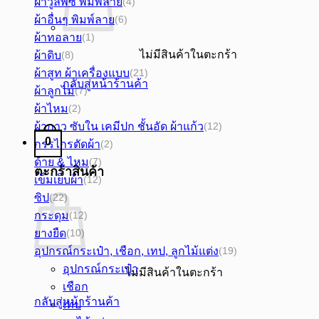
ผ้าวูลพีซ พิมพ์ลาย
(4)
ผ้าอื่นๆ พิมพ์ลาย
(6)
ผ้าทอลาย
(1)
ไม่มีสินค้าในตะกร้า
ผ้าดิบ
(8)
ผ้าสูท ผ้าเครื่องแบบ
(21)
กลับสู่หน้าร้านค้า
ผ้าลูกไม้
(7)
ผ้าไหม
(2)
ผ้ากาว ซับใน เคมีปก ชั้นอัด ผ้าแก้ว
(12)
0
กรรไกรตัดผ้า
(2)
ด้าย & ไหม
(7)
ตะกร้าสินค้า
เข็มเย็บผ้า
(12)
ซิป
(22)
กระดุม
(12)
ยางยืด
(10)
อุปกรณ์กระเป๋า, เชือก, เทป, ลูกไม้แต่ง
(19)
อุปกรณ์กระเป๋า
ไม่มีสินค้าในตะกร้า
เชือก
กลับสู่หน้าร้านค้า
เทป