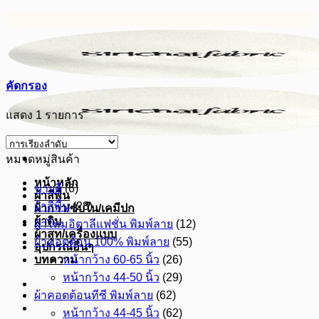
ข้าม
ไป
ยัง
เนื้อหา
คัดกรอง
แสดง 1 รายการ
หมวดหมู่สินค้า
หน้าหลัก
ขายดี
(6)
ผ้าสีพื้น
ผ้าสีพื้น
(28)
ผ้ากาว/ซับใน/เคมีปก
ผ้าดิบ
ผ้าไหมอิตาลีแฟชั่น พิมพ์ลาย
(12)
ผ้าสูท/เครื่องแบบ
ผ้าคอตต้อน 100% พิมพ์ลาย
(55)
อุปกรณ์อื่นๆ
บทความ
หน้ากว้าง 60-65 นิ้ว
(26)
หน้ากว้าง 44-50 นิ้ว
(29)
ผ้าคอตต้อนทีซี พิมพ์ลาย
(62)
หน้ากว้าง 44-45 นิ้ว
(62)