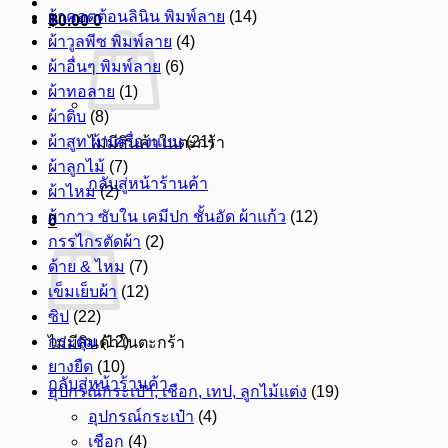
ผ้าคอตต้อนลินิน พิมพ์ลาย
(14)
฿
0.00
0
ผ้าวูลพีซ พิมพ์ลาย
(4)
ผ้าอื่นๆ พิมพ์ลาย
(6)
ผ้าทอลาย
(1)
ผ้าดิบ
(8)
ผ้าสูท ผ้าเครื่องแบบ
(21)
ไม่มีสินค้าในตะกร้า
ผ้าลูกไม้
(7)
กลับสู่หน้าร้านค้า
ผ้าไหม
(2)
ผ้ากาว ซับใน เคมีปก ชั้นอัด ผ้าแก้ว
(12)
0
กรรไกรตัดผ้า
(2)
ด้าย & ไหม
(7)
เข็มเย็บผ้า
(12)
ซิป
(22)
กระดุม
(12)
ไม่มีสินค้าในตะกร้า
ยางยืด
(10)
กลับสู่หน้าร้านค้า
อุปกรณ์กระเป๋า, เชือก, เทป, ลูกไม้แต่ง
(19)
อุปกรณ์กระเป๋า
(4)
เชือก
(4)