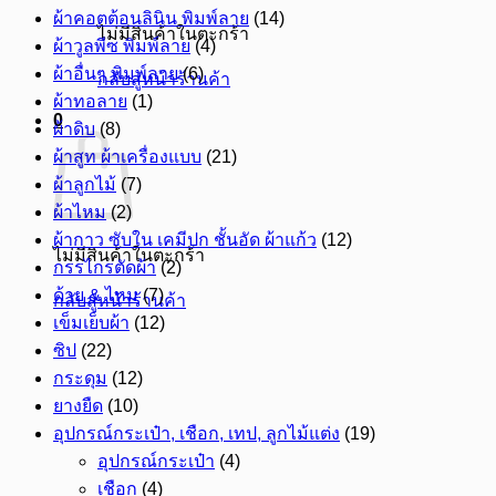
ผ้าคอตต้อนลินิน พิมพ์ลาย
(14)
ไม่มีสินค้าในตะกร้า
ผ้าวูลพีซ พิมพ์ลาย
(4)
ผ้าอื่นๆ พิมพ์ลาย
(6)
กลับสู่หน้าร้านค้า
ผ้าทอลาย
(1)
0
ผ้าดิบ
(8)
ผ้าสูท ผ้าเครื่องแบบ
(21)
ผ้าลูกไม้
(7)
ผ้าไหม
(2)
ผ้ากาว ซับใน เคมีปก ชั้นอัด ผ้าแก้ว
(12)
ไม่มีสินค้าในตะกร้า
กรรไกรตัดผ้า
(2)
ด้าย & ไหม
(7)
กลับสู่หน้าร้านค้า
เข็มเย็บผ้า
(12)
ซิป
(22)
กระดุม
(12)
ยางยืด
(10)
อุปกรณ์กระเป๋า, เชือก, เทป, ลูกไม้แต่ง
(19)
อุปกรณ์กระเป๋า
(4)
เชือก
(4)