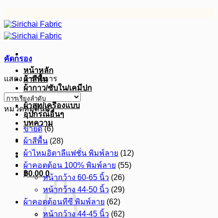
ข้าม
ไป
ยัง
เนื้อหา
คัดกรอง
หน้าหลัก
แสดง 1 รายการ
ผ้าสีพื้น
ผ้ากาว/ซับใน/เคมีปก
ผ้าดิบ
ผ้าสูท/เครื่องแบบ
หมวดหมู่สินค้า
อุปกรณ์อื่นๆ
บทความ
ขายดี
(6)
ผ้าสีพื้น
(28)
ผ้าไหมอิตาลีแฟชั่น พิมพ์ลาย
(12)
ผ้าคอตต้อน 100% พิมพ์ลาย
(55)
฿
0.00
0
หน้ากว้าง 60-65 นิ้ว
(26)
หน้ากว้าง 44-50 นิ้ว
(29)
ผ้าคอตต้อนทีซี พิมพ์ลาย
(62)
หน้ากว้าง 44-45 นิ้ว
(62)