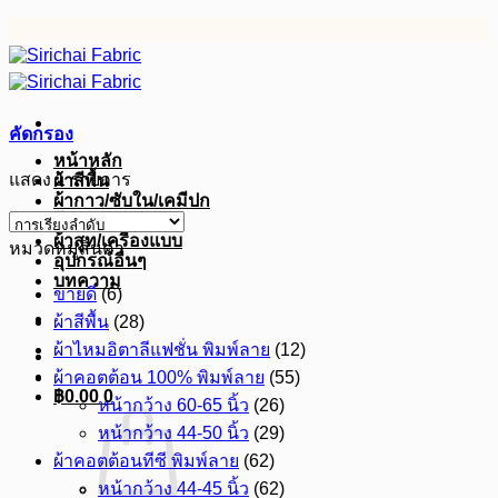
ข้าม
ไป
ยัง
เนื้อหา
คัดกรอง
หน้าหลัก
แสดง 1 รายการ
ผ้าสีพื้น
ผ้ากาว/ซับใน/เคมีปก
ผ้าดิบ
ผ้าสูท/เครื่องแบบ
หมวดหมู่สินค้า
อุปกรณ์อื่นๆ
บทความ
ขายดี
(6)
ผ้าสีพื้น
(28)
ผ้าไหมอิตาลีแฟชั่น พิมพ์ลาย
(12)
ผ้าคอตต้อน 100% พิมพ์ลาย
(55)
฿
0.00
0
หน้ากว้าง 60-65 นิ้ว
(26)
หน้ากว้าง 44-50 นิ้ว
(29)
ผ้าคอตต้อนทีซี พิมพ์ลาย
(62)
หน้ากว้าง 44-45 นิ้ว
(62)