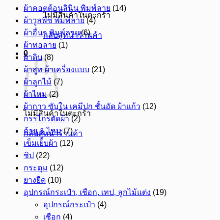
ผ้าคอตต้อนลินิน พิมพ์ลาย
(14)
ไม่มีสินค้าในตะกร้า
ผ้าวูลพีซ พิมพ์ลาย
(4)
ผ้าอื่นๆ พิมพ์ลาย
(6)
กลับสู่หน้าร้านค้า
ผ้าทอลาย
(1)
0
ผ้าดิบ
(8)
ผ้าสูท ผ้าเครื่องแบบ
(21)
ผ้าลูกไม้
(7)
ผ้าไหม
(2)
ผ้ากาว ซับใน เคมีปก ชั้นอัด ผ้าแก้ว
(12)
ไม่มีสินค้าในตะกร้า
กรรไกรตัดผ้า
(2)
ด้าย & ไหม
(7)
กลับสู่หน้าร้านค้า
เข็มเย็บผ้า
(12)
ซิป
(22)
กระดุม
(12)
ยางยืด
(10)
อุปกรณ์กระเป๋า, เชือก, เทป, ลูกไม้แต่ง
(19)
อุปกรณ์กระเป๋า
(4)
เชือก
(4)