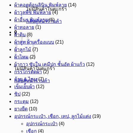
ผ้าคอตต้อนลินิน พิมพ์ลาย
(14)
ไม่มีสินค้าในตะกร้า
ผ้าวูลพีซ พิมพ์ลาย
(4)
ผ้าอื่นๆ พิมพ์ลาย
(6)
กลับสู่หน้าร้านค้า
ผ้าทอลาย
(1)
0
ผ้าดิบ
(8)
ผ้าสูท ผ้าเครื่องแบบ
(21)
ผ้าลูกไม้
(7)
ผ้าไหม
(2)
ผ้ากาว ซับใน เคมีปก ชั้นอัด ผ้าแก้ว
(12)
ไม่มีสินค้าในตะกร้า
กรรไกรตัดผ้า
(2)
ด้าย & ไหม
(7)
กลับสู่หน้าร้านค้า
เข็มเย็บผ้า
(12)
ซิป
(22)
กระดุม
(12)
ยางยืด
(10)
อุปกรณ์กระเป๋า, เชือก, เทป, ลูกไม้แต่ง
(19)
อุปกรณ์กระเป๋า
(4)
เชือก
(4)