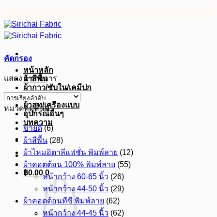
ข้าม
ไป
ยัง
เนื้อหา
คัดกรอง
หน้าหลัก
แสดง 1 รายการ
ผ้าสีพื้น
ผ้ากาว/ซับใน/เคมีปก
ผ้าดิบ
ผ้าสูท/เครื่องแบบ
หมวดหมู่สินค้า
อุปกรณ์อื่นๆ
บทความ
ขายดี
(6)
ผ้าสีพื้น
(28)
ผ้าไหมอิตาลีแฟชั่น พิมพ์ลาย
(12)
ผ้าคอตต้อน 100% พิมพ์ลาย
(55)
฿
0.00
0
หน้ากว้าง 60-65 นิ้ว
(26)
หน้ากว้าง 44-50 นิ้ว
(29)
ผ้าคอตต้อนทีซี พิมพ์ลาย
(62)
หน้ากว้าง 44-45 นิ้ว
(62)