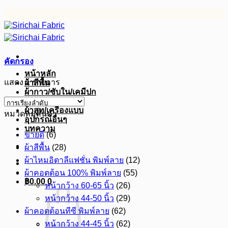
ข้าม
ไป
ยัง
เนื้อหา
คัดกรอง
หน้าหลัก
แสดง 1 รายการ
ผ้าสีพื้น
ผ้ากาว/ซับใน/เคมีปก
ผ้าดิบ
ผ้าสูท/เครื่องแบบ
หมวดหมู่สินค้า
อุปกรณ์อื่นๆ
บทความ
ขายดี
(6)
ผ้าสีพื้น
(28)
ผ้าไหมอิตาลีแฟชั่น พิมพ์ลาย
(12)
ผ้าคอตต้อน 100% พิมพ์ลาย
(55)
฿
0.00
0
หน้ากว้าง 60-65 นิ้ว
(26)
หน้ากว้าง 44-50 นิ้ว
(29)
ผ้าคอตต้อนทีซี พิมพ์ลาย
(62)
หน้ากว้าง 44-45 นิ้ว
(62)