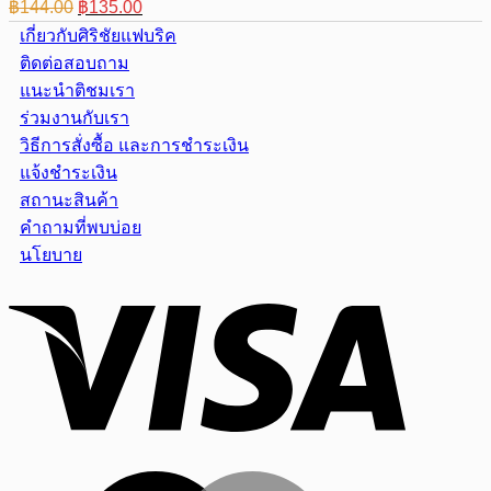
Original
Current
฿
144.00
฿
135.00
price
price
เกี่ยวกับศิริชัยแฟบริค
was:
is:
ติดต่อสอบถาม
฿144.00.
฿135.00.
แนะนำติชมเรา
ร่วมงานกับเรา
วิธีการสั่งซื้อ และการชำระเงิน
แจ้งชำระเงิน
สถานะสินค้า
คำถามที่พบบ่อย
นโยบาย
Visa
MasterCar