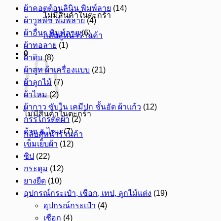
ผ้าคอตต้อนลินิน พิมพ์ลาย
(14)
ไม่มีสินค้าในตะกร้า
ผ้าวูลพีซ พิมพ์ลาย
(4)
ผ้าอื่นๆ พิมพ์ลาย
(6)
กลับสู่หน้าร้านค้า
ผ้าทอลาย
(1)
0
ผ้าดิบ
(8)
ผ้าสูท ผ้าเครื่องแบบ
(21)
ผ้าลูกไม้
(7)
ผ้าไหม
(2)
ผ้ากาว ซับใน เคมีปก ชั้นอัด ผ้าแก้ว
(12)
ไม่มีสินค้าในตะกร้า
กรรไกรตัดผ้า
(2)
ด้าย & ไหม
(7)
กลับสู่หน้าร้านค้า
เข็มเย็บผ้า
(12)
ซิป
(22)
กระดุม
(12)
ยางยืด
(10)
อุปกรณ์กระเป๋า, เชือก, เทป, ลูกไม้แต่ง
(19)
อุปกรณ์กระเป๋า
(4)
เชือก
(4)