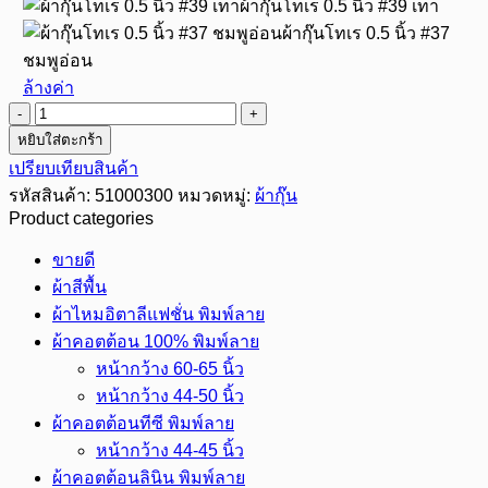
ผ้ากุ๊นโทเร 0.5 นิ้ว #39 เทา
ผ้ากุ๊นโทเร 0.5 นิ้ว #37
ชมพูอ่อน
ล้างค่า
จำนวน
หยิบใส่ตะกร้า
ผ้า
เปรียบเทียบสินค้า
กุ๊น
รหัสสินค้า:
51000300
หมวดหมู่:
ผ้ากุ๊น
สำเร็จ
Product categories
ผ้า
โทเร
ขายดี
ขนาด
ผ้าสีพื้น
0.5
ผ้าไหมอิตาลีแฟชั่น พิมพ์ลาย
นิ้ว
ผ้าคอตต้อน 100% พิมพ์ลาย
ชิ้น
หน้ากว้าง 60-65 นิ้ว
หน้ากว้าง 44-50 นิ้ว
ผ้าคอตต้อนทีซี พิมพ์ลาย
หน้ากว้าง 44-45 นิ้ว
ผ้าคอตต้อนลินิน พิมพ์ลาย