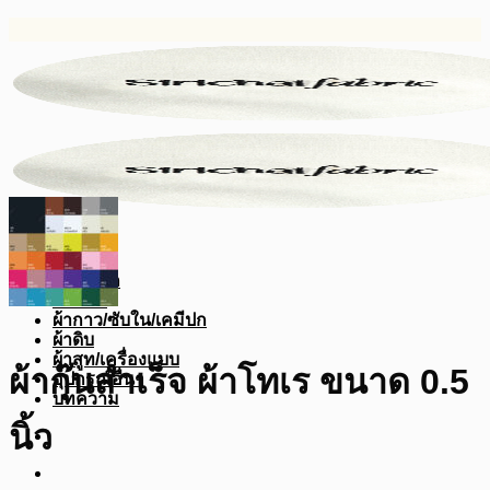
ข้าม
ไป
ยัง
เนื้อหา
หน้าหลัก
ผ้าสีพื้น
ผ้ากาว/ซับใน/เคมีปก
ผ้าดิบ
ผ้าสูท/เครื่องแบบ
ผ้ากุ๊นสำเร็จ ผ้าโทเร ขนาด 0.5
อุปกรณ์อื่นๆ
บทความ
นิ้ว