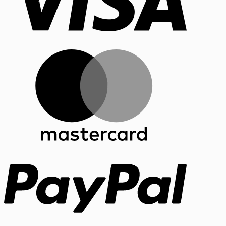
MasterCar
PayPal