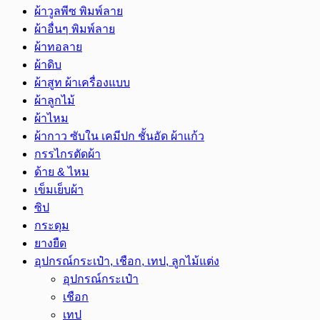
ผ้าวูลพีซ พิมพ์ลาย
ผ้าอื่นๆ พิมพ์ลาย
ผ้าทอลาย
ผ้าดิบ
ผ้าสูท ผ้าเครื่องแบบ
ผ้าลูกไม้
ผ้าไหม
ผ้ากาว ซับใน เคมีปก ชั้นอัด ผ้าแก้ว
กรรไกรตัดผ้า
ด้าย & ไหม
เข็มเย็บผ้า
ซิป
กระดุม
ยางยืด
อุปกรณ์กระเป๋า, เชือก, เทป, ลูกไม้แต่ง
อุปกรณ์กระเป๋า
เชือก
เทป