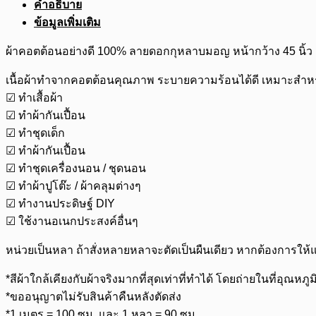
คำอธิบาย
ข้อมูลเพิ่มเติม
ผ้าคอตต้อนอย่างดี 100% ลายดอกกุหลาบมอญ หน้ากว้าง 45 นิ้ว
เนื้อผ้าทำจากคอตต้อนคุณภาพ ระบายความร้อนได้ดี เหมาะสำห
☑ ทำเสื้อผ้า
☑ ทำผ้ากันเปื้อน
☑ ทำชุดเด็ก
☑ ทำผ้ากันเปื้อน
☑ ทำชุดเครื่องนอน / ชุดนอน
☑ ทำผ้าปูโต๊ะ / ผ้าคลุมต่างๆ
☑ ทำงานประดิษฐ์ DIY
☑ ใช้งานอเนกประสงค์อื่นๆ
หน่วยเป็นหลา ถ้าสั่งหลายหลาจะตัดเป็นผืนเดียว หากต้องการให้
*สีผ้าใกล้เคียงกับผ้าจริงมากที่สุดเท่าที่ทำได้ โดยถ่ายในที่
*ขออนุญาตไม่รับสินค้าคืนหลังตัดส่ง
*1 เมตร = 100 ซม. และ 1 หลา = 90 ซม.