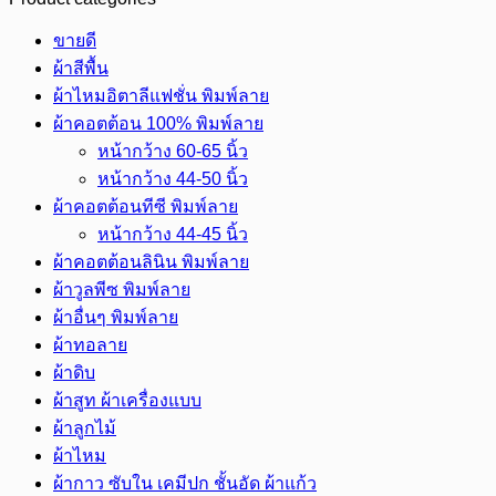
ต้อน
100%
ขายดี
ลาย
ผ้าสีพื้น
ดอก
ผ้าไหมอิตาลีแฟชั่น พิมพ์ลาย
กุหลาบ
ผ้าคอตต้อน 100% พิมพ์ลาย
มอญ
หน้ากว้าง 60-65 นิ้ว
หน้า
หน้ากว้าง 44-50 นิ้ว
กว้าง
ผ้าคอตต้อนทีซี พิมพ์ลาย
45
หน้ากว้าง 44-45 นิ้ว
นิ้ว
ผ้าคอตต้อนลินิน พิมพ์ลาย
ชิ้น
ผ้าวูลพีซ พิมพ์ลาย
ผ้าอื่นๆ พิมพ์ลาย
ผ้าทอลาย
ผ้าดิบ
ผ้าสูท ผ้าเครื่องแบบ
ผ้าลูกไม้
ผ้าไหม
ผ้ากาว ซับใน เคมีปก ชั้นอัด ผ้าแก้ว