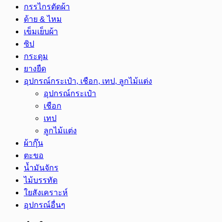
กรรไกรตัดผ้า
ด้าย & ไหม
เข็มเย็บผ้า
ซิป
กระดุม
ยางยืด
อุปกรณ์กระเป๋า, เชือก, เทป, ลูกไม้แต่ง
อุปกรณ์กระเป๋า
เชือก
เทป
ลูกไม้แต่ง
ผ้ากุ๊น
ตะขอ
น้ำมันจักร
ไม้บรรทัด
ใยสังเคราะห์
อุปกรณ์อื่นๆ