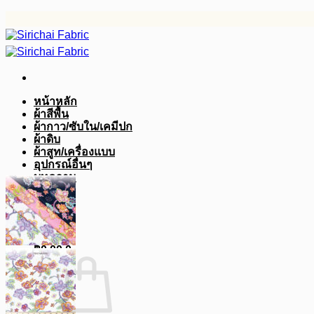
ข้าม
ไป
ยัง
เนื้อหา
หน้าหลัก
ผ้าสีพื้น
ผ้ากาว/ซับใน/เคมีปก
ผ้าดิบ
ผ้าสูท/เครื่องแบบ
อุปกรณ์อื่นๆ
บทความ
฿
0.00
0