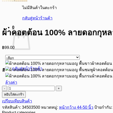
ไม่มีสินค้าในตะกร้า
กลับสู่หน้าร้านค้า
0
ผ้าคอตต้อน 100% ลายดอกกุหลา
฿
99.00
ไม่มีสินค้าในตะกร้า
ผ้าคอตต้อน
กลับสู่หน้าร้านค้า
ผ้าคอตต้อ
สี
ผ้าคอตต้อ
ล้างค่า
จำนวน
หยิบใส่ตะกร้า
ผ้า
เปรียบเทียบสินค้า
คอ
รหัสสินค้า:
34503500
หมวดหมู่:
หน้ากว้าง 44-50 นิ้ว
ป้ายกำกับ
ต
Product categories