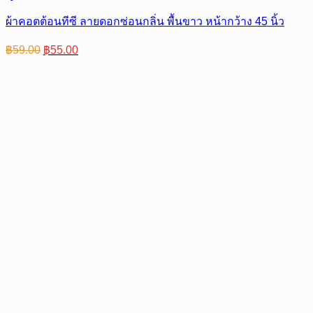
ผ้าคอตต้อนทีซี ลายดอกซ่อนกลิ่น พื้นขาว หน้ากว้าง 45 นิ้ว
Original
Current
฿
59.00
฿
55.00
price
price
was:
is:
฿59.00.
฿55.00.