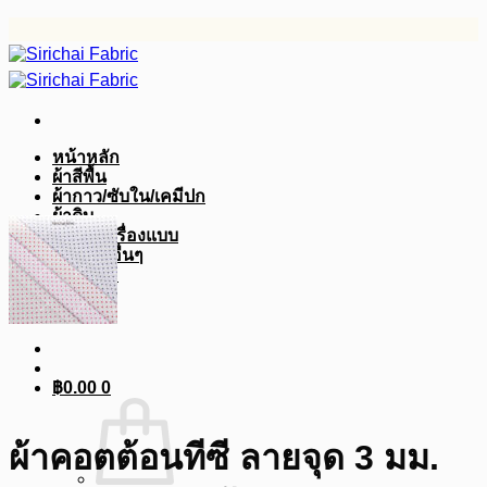
ข้าม
ไป
ยัง
เนื้อหา
หน้าหลัก
ผ้าสีพื้น
ผ้ากาว/ซับใน/เคมีปก
ผ้าดิบ
ผ้าสูท/เครื่องแบบ
อุปกรณ์อื่นๆ
บทความ
฿
0.00
0
ผ้าคอตต้อนทีซี ลายจุด 3 มม.