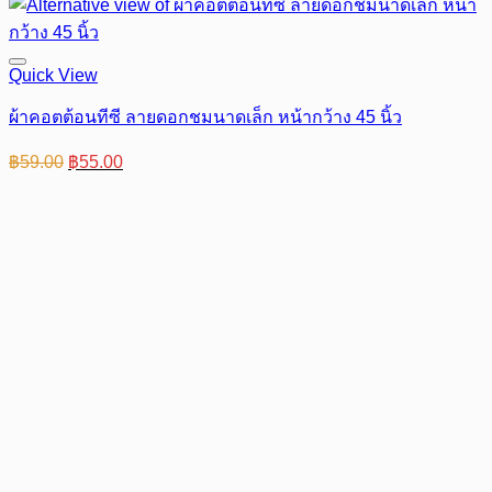
Quick View
ผ้าคอตต้อนทีซี ลายดอกชมนาดเล็ก หน้ากว้าง 45 นิ้ว
Original
Current
฿
59.00
฿
55.00
price
price
was:
is:
฿59.00.
฿55.00.