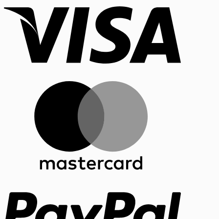
MasterCar
PayPal