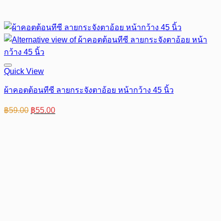
Quick View
ผ้าคอตต้อนทีซี ลายกระจังตาอ้อย หน้ากว้าง 45 นิ้ว
Original
Current
฿
59.00
฿
55.00
price
price
was:
is:
฿59.00.
฿55.00.