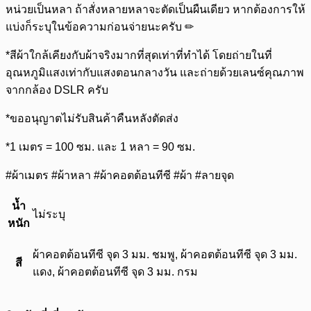
หน่วยเป็นหลา ถ้าสั่งหลายหลาจะตัดเป็นผืนเดียว หากต้องการให้
แบ่งก็ระบุในข้อความก่อนจ่ายนะครับ ✏
*สีผ้าใกล้เคียงกับผ้าจริงมากที่สุดเท่าที่ทำได้ โดยถ่ายในที่
อุณหภูมิแสงเท่ากับแสงตอนกลางวัน และถ่ายด้วยเลนซ์คุณภาพ
จากกล้อง DSLR ครับ
*ขออนุญาตไม่รับสินค้าคืนหลังตัดส่ง
*1 เมตร = 100 ซม. และ 1 หลา = 90 ซม.
#ผ้าเมตร #ผ้าหลา #ผ้าคอตต้อนทีซี #ผ้า #ลายจุด
น้ำ
ไม่ระบุ
หนัก
ผ้าคอตต้อนทีซี จุด 3 มม. ชมพู, ผ้าคอตต้อนทีซี จุด 3 มม.
สี
แดง, ผ้าคอตต้อนทีซี จุด 3 มม. กรม