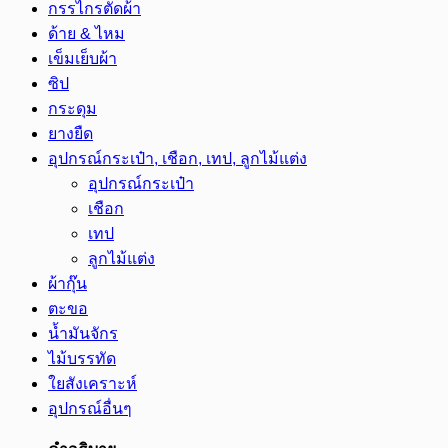
กรรไกรตัดผ้า
ด้าย & ไหม
เข็มเย็บผ้า
ซิป
กระดุม
ยางยืด
อุปกรณ์กระเป๋า, เชือก, เทป, ลูกไม้แต่ง
อุปกรณ์กระเป๋า
เชือก
เทป
ลูกไม้แต่ง
ผ้ากุ๊น
ตะขอ
น้ำมันจักร
ไม้บรรทัด
ใยสังเคราะห์
อุปกรณ์อื่นๆ