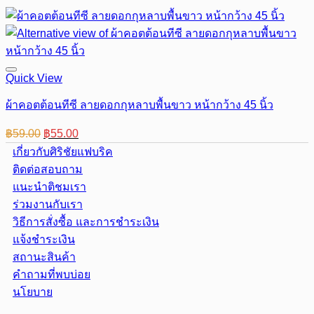
Quick View
ผ้าคอตต้อนทีซี ลายดอกกุหลาบพื้นขาว หน้ากว้าง 45 นิ้ว
Original
Current
฿
59.00
฿
55.00
price
price
เกี่ยวกับศิริชัยแฟบริค
was:
is:
ติดต่อสอบถาม
฿59.00.
฿55.00.
แนะนำติชมเรา
ร่วมงานกับเรา
วิธีการสั่งซื้อ และการชำระเงิน
แจ้งชำระเงิน
สถานะสินค้า
คำถามที่พบบ่อย
นโยบาย
Visa