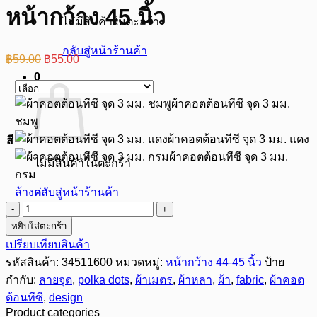
หน้ากว้าง 45 นิ้ว
ไม่มีสินค้าในตะกร้า
กลับสู่หน้าร้านค้า
Original
Current
฿
59.00
฿
55.00
price
price
0
was:
is:
฿59.00.
฿55.00.
ผ้าคอตต้อนทีซี จุด 3 มม.
ชมพู
ผ้าคอตต้อนทีซี จุด 3 มม. แดง
สี
ผ้าคอตต้อนทีซี จุด 3 มม.
ไม่มีสินค้าในตะกร้า
กรม
ล้างค่า
กลับสู่หน้าร้านค้า
จำนวน
หยิบใส่ตะกร้า
ผ้า
เปรียบเทียบสินค้า
คอ
รหัสสินค้า:
34511600
หมวดหมู่:
หน้ากว้าง 44-45 นิ้ว
ป้าย
ต
กำกับ:
ลายจุด
,
polka dots
,
ผ้าเมตร
,
ผ้าหลา
,
ผ้า
,
fabric
,
ผ้าคอต
ต้อน
ต้อนทีซี
,
design
ทีซี
Product categories
ลาย