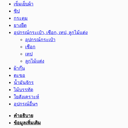
เข็มเย็บผ้า
ซิป
กระดุม
ยางยืด
อุปกรณ์กระเป๋า, เชือก, เทป, ลูกไม้แต่ง
อุปกรณ์กระเป๋า
เชือก
เทป
ลูกไม้แต่ง
ผ้ากุ๊น
ตะขอ
น้ำมันจักร
ไม้บรรทัด
ใยสังเคราะห์
อุปกรณ์อื่นๆ
คำอธิบาย
ข้อมูลเพิ่มเติม