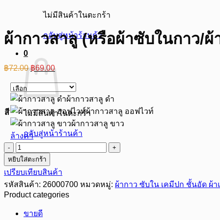
ไม่มีสินค้าในตะกร้า
ผ้ากาวสาลู (หรือผ้าซับในกาว/ผ้
กลับสู่หน้าร้านค้า
0
Original
Current
฿
72.00
฿
69.00
price
price
was:
is:
฿72.00.
฿69.00.
ผ้ากาวสาลู ดำ
ผ้ากาวสาลู ออฟไวท์
สี
ไม่มีสินค้าในตะกร้า
ผ้ากาวสาลู ขาว
กลับสู่หน้าร้านค้า
ล้างค่า
จำนวน
หยิบใส่ตะกร้า
ผ้า
เปรียบเทียบสินค้า
กาว
รหัสสินค้า:
26000700
หมวดหมู่:
ผ้ากาว ซับใน เคมีปก ชั้นอัด ผ้า
สาลู
Product categories
(หรือ
ผ้า
ขายดี