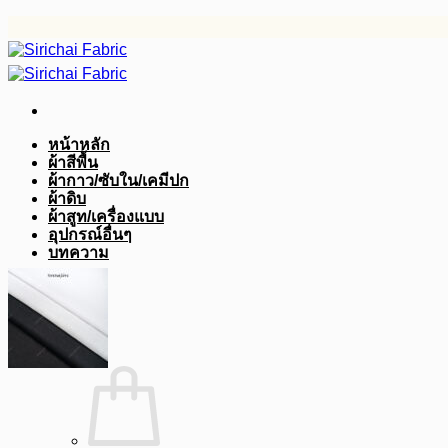
ข้าม
ไป
ยัง
เนื้อหา
หน้าหลัก
ผ้าสีพื้น
ผ้ากาว/ซับใน/เคมีปก
ผ้าดิบ
ผ้าสูท/เครื่องแบบ
อุปกรณ์อื่นๆ
บทความ
฿
0.00
0