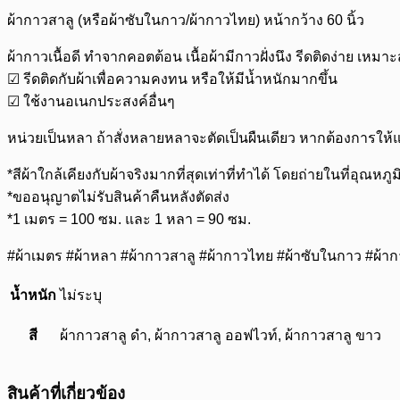
ผ้ากาวสาลู (หรือผ้าซับในกาว/ผ้ากาวไทย) หน้ากว้าง 60 นิ้ว
ผ้ากาวเนื้อดี ทำจากคอตต้อน เนื้อผ้ามีกาวฝั่งนึง รีดติดง่าย เหมา
☑ รีดติดกับผ้าเพื่อความคงทน หรือให้มีน้ำหนักมากขึ้น
☑ ใช้งานอเนกประสงค์อื่นๆ
หน่วยเป็นหลา ถ้าสั่งหลายหลาจะตัดเป็นผืนเดียว หากต้องการให้
*สีผ้าใกล้เคียงกับผ้าจริงมากที่สุดเท่าที่ทำได้ โดยถ่ายในที่
*ขออนุญาตไม่รับสินค้าคืนหลังตัดส่ง
*1 เมตร = 100 ซม. และ 1 หลา = 90 ซม.
#ผ้าเมตร #ผ้าหลา #ผ้ากาวสาลู #ผ้ากาวไทย #ผ้าซับในกาว #ผ้าก
น้ำหนัก
ไม่ระบุ
สี
ผ้ากาวสาลู ดำ, ผ้ากาวสาลู ออฟไวท์, ผ้ากาวสาลู ขาว
สินค้าที่เกี่ยวข้อง