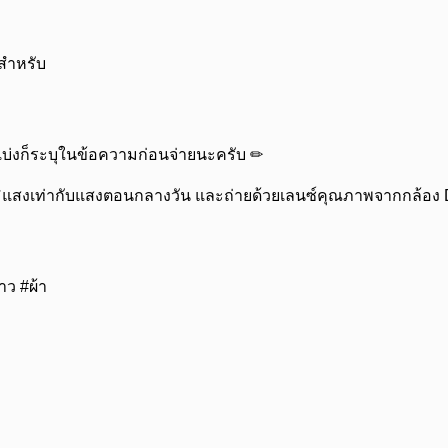
ะสำหรับ
แบ่งก็ระบุในข้อความก่อนจ่ายนะครับ ✏
อุณหภูมิแสงเท่ากับแสงตอนกลางวัน และถ่ายด้วยเลนซ์คุณภาพจากกล้อ
าว #ผ้า