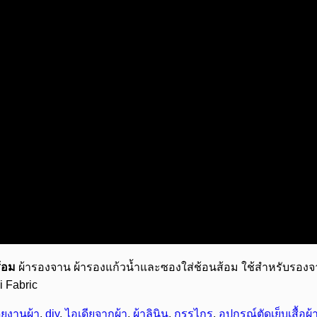
ส้อม
ผ้ารองจาน ผ้ารองแก้วน้ำและซองใส่ช้อนส้อม ใช้สำหรับรอง
i Fabric
ียงานผ้า
,
diy
,
ไอเดียจากผ้า
,
ผ้าลินิน
,
กรรไกร
,
อุปกรณ์ตัดเย็บเสื้อผ้