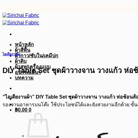
ข้าม
ไป
ยัง
เนื้อหา
หน้าหลัก
ผ้าสีพื้น
ไอเดียงานผ้า
ผ้ากาว/ซับใน/เคมีปก
ผ้าดิบ
ผ้าสูท/เครื่องแบบ
DIY Table Set ชุดผ้าวางจาน วางแก้ว ห่อช
อุปกรณ์อื่นๆ
บทความ
“ไอเดียงานผ้า” DIY Table Set ชุดผ้าวางจาน วางแก้ว ห่อช้อนส้
รองจานอาหารบนโต๊ะ ใช้ประโยชน์ได้และยังสวยงามอีกด้วย ขั้น
฿
0.00
0