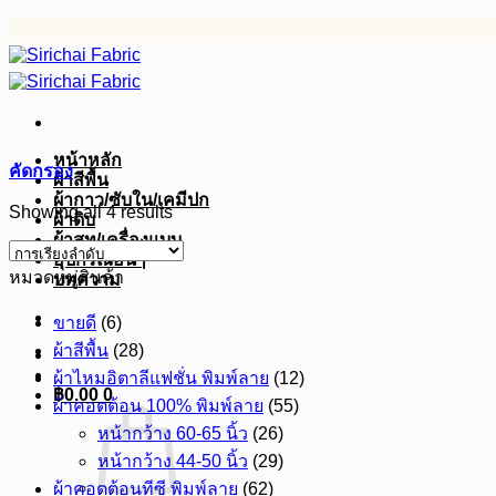
ข้าม
ไป
ยัง
เนื้อหา
หน้าหลัก
คัดกรอง
ผ้าสีพื้น
ผ้ากาว/ซับใน/เคมีปก
Showing all 4 results
ผ้าดิบ
ผ้าสูท/เครื่องแบบ
อุปกรณ์อื่นๆ
หมวดหมู่สินค้า
บทความ
ขายดี
(6)
ผ้าสีพื้น
(28)
ผ้าไหมอิตาลีแฟชั่น พิมพ์ลาย
(12)
฿
0.00
0
ผ้าคอตต้อน 100% พิมพ์ลาย
(55)
หน้ากว้าง 60-65 นิ้ว
(26)
หน้ากว้าง 44-50 นิ้ว
(29)
ผ้าคอตต้อนทีซี พิมพ์ลาย
(62)