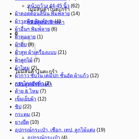
หน้ากว้าง 44-45 นิ้ว
(62)
ไม่มีสินค้าในตะกร้า
ผ้าคอตต้อนลินิน พิมพ์ลาย
(14)
ผ้าวูลพีซ พิมพ์ลาย
(4)
กลับสู่หน้าร้านค้า
ผ้าอื่นๆ พิมพ์ลาย
(6)
0
ผ้าทอลาย
(1)
ผ้าดิบ
(8)
ผ้าสูท ผ้าเครื่องแบบ
(21)
ผ้าลูกไม้
(7)
ผ้าไหม
(2)
ไม่มีสินค้าในตะกร้า
ผ้ากาว ซับใน เคมีปก ชั้นอัด ผ้าแก้ว
(12)
กรรไกรตัดผ้า
(2)
กลับสู่หน้าร้านค้า
ด้าย & ไหม
(7)
เข็มเย็บผ้า
(12)
ซิป
(22)
กระดุม
(12)
ยางยืด
(10)
อุปกรณ์กระเป๋า, เชือก, เทป, ลูกไม้แต่ง
(19)
อุปกรณ์กระเป๋า
(4)