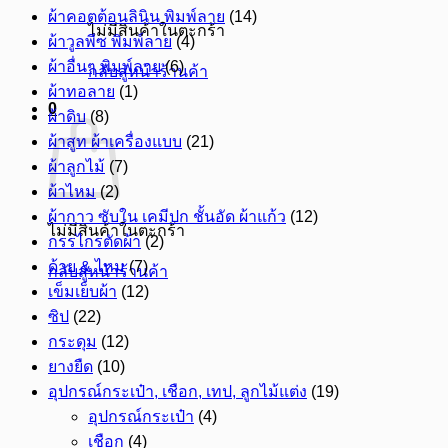
ผ้าคอตต้อนลินิน พิมพ์ลาย
(14)
ไม่มีสินค้าในตะกร้า
ผ้าวูลพีซ พิมพ์ลาย
(4)
ผ้าอื่นๆ พิมพ์ลาย
(6)
กลับสู่หน้าร้านค้า
ผ้าทอลาย
(1)
0
ผ้าดิบ
(8)
ผ้าสูท ผ้าเครื่องแบบ
(21)
ผ้าลูกไม้
(7)
ผ้าไหม
(2)
ผ้ากาว ซับใน เคมีปก ชั้นอัด ผ้าแก้ว
(12)
ไม่มีสินค้าในตะกร้า
กรรไกรตัดผ้า
(2)
ด้าย & ไหม
(7)
กลับสู่หน้าร้านค้า
เข็มเย็บผ้า
(12)
ซิป
(22)
กระดุม
(12)
ยางยืด
(10)
อุปกรณ์กระเป๋า, เชือก, เทป, ลูกไม้แต่ง
(19)
อุปกรณ์กระเป๋า
(4)
เชือก
(4)