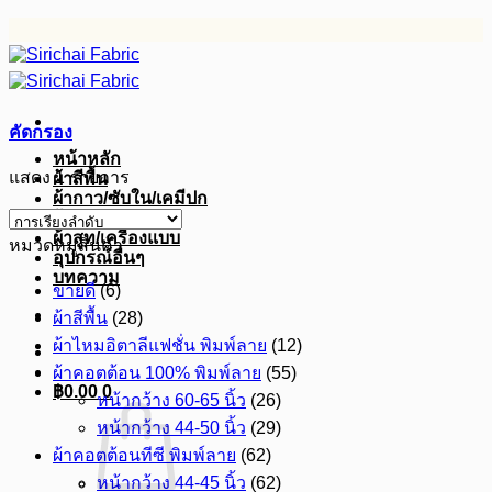
ข้าม
ไป
ยัง
เนื้อหา
คัดกรอง
หน้าหลัก
แสดง 1 รายการ
ผ้าสีพื้น
ผ้ากาว/ซับใน/เคมีปก
ผ้าดิบ
ผ้าสูท/เครื่องแบบ
หมวดหมู่สินค้า
อุปกรณ์อื่นๆ
บทความ
ขายดี
(6)
ผ้าสีพื้น
(28)
ผ้าไหมอิตาลีแฟชั่น พิมพ์ลาย
(12)
ผ้าคอตต้อน 100% พิมพ์ลาย
(55)
฿
0.00
0
หน้ากว้าง 60-65 นิ้ว
(26)
หน้ากว้าง 44-50 นิ้ว
(29)
ผ้าคอตต้อนทีซี พิมพ์ลาย
(62)
หน้ากว้าง 44-45 นิ้ว
(62)