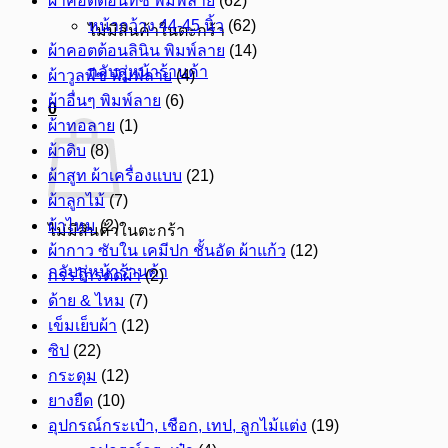
ผ้าคอตต้อนทีซี พิมพ์ลาย
(62)
หน้ากว้าง 44-45 นิ้ว
(62)
ไม่มีสินค้าในตะกร้า
ผ้าคอตต้อนลินิน พิมพ์ลาย
(14)
กลับสู่หน้าร้านค้า
ผ้าวูลพีซ พิมพ์ลาย
(4)
ผ้าอื่นๆ พิมพ์ลาย
(6)
0
ผ้าทอลาย
(1)
ผ้าดิบ
(8)
ผ้าสูท ผ้าเครื่องแบบ
(21)
ผ้าลูกไม้
(7)
ผ้าไหม
(2)
ไม่มีสินค้าในตะกร้า
ผ้ากาว ซับใน เคมีปก ชั้นอัด ผ้าแก้ว
(12)
กลับสู่หน้าร้านค้า
กรรไกรตัดผ้า
(2)
ด้าย & ไหม
(7)
เข็มเย็บผ้า
(12)
ซิป
(22)
กระดุม
(12)
ยางยืด
(10)
อุปกรณ์กระเป๋า, เชือก, เทป, ลูกไม้แต่ง
(19)