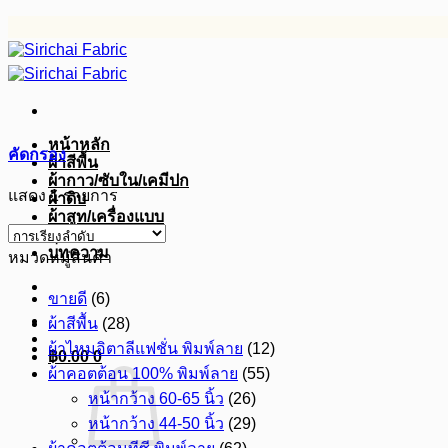
ข้าม
ไป
ยัง
เนื้อหา
หน้าหลัก
คัดกรอง
ผ้าสีพื้น
ผ้ากาว/ซับใน/เคมีปก
แสดง 1 รายการ
ผ้าดิบ
ผ้าสูท/เครื่องแบบ
อุปกรณ์อื่นๆ
บทความ
หมวดหมู่สินค้า
ขายดี
(6)
ผ้าสีพื้น
(28)
ผ้าไหมอิตาลีแฟชั่น พิมพ์ลาย
(12)
฿
0.00
0
ผ้าคอตต้อน 100% พิมพ์ลาย
(55)
หน้ากว้าง 60-65 นิ้ว
(26)
หน้ากว้าง 44-50 นิ้ว
(29)