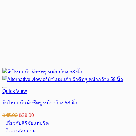
Quick View
ผ้าไหมแก้ว ผ้าซีทรู หน้ากว้าง 58 นิ้ว
Original
Current
฿
45.00
฿
29.00
price
price
เกี่ยวกับศิริชัยแฟบริค
was:
is:
ติดต่อสอบถาม
฿45.00.
฿29.00.