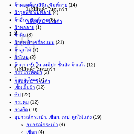
ผ้าคอตต้อนลินิน พิมพ์ลาย
(14)
ไม่มีสินค้าในตะกร้า
ผ้าวูลพีซ พิมพ์ลาย
(4)
ผ้าอื่นๆ พิมพ์ลาย
(6)
กลับสู่หน้าร้านค้า
ผ้าทอลาย
(1)
0
ผ้าดิบ
(8)
ผ้าสูท ผ้าเครื่องแบบ
(21)
ผ้าลูกไม้
(7)
ผ้าไหม
(2)
ผ้ากาว ซับใน เคมีปก ชั้นอัด ผ้าแก้ว
(12)
ไม่มีสินค้าในตะกร้า
กรรไกรตัดผ้า
(2)
ด้าย & ไหม
(7)
กลับสู่หน้าร้านค้า
เข็มเย็บผ้า
(12)
ซิป
(22)
กระดุม
(12)
ยางยืด
(10)
อุปกรณ์กระเป๋า, เชือก, เทป, ลูกไม้แต่ง
(19)
อุปกรณ์กระเป๋า
(4)
เชือก
(4)