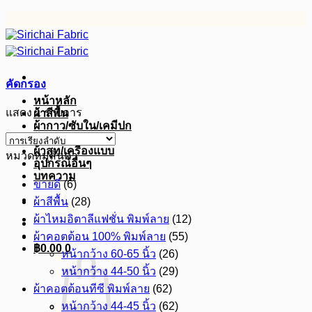
ข้าม
ไป
ยัง
เนื้อหา
คัดกรอง
หน้าหลัก
แสดง 1 รายการ
ผ้าสีพื้น
ผ้ากาว/ซับใน/เคมีปก
ผ้าดิบ
ผ้าสูท/เครื่องแบบ
หมวดหมู่สินค้า
อุปกรณ์อื่นๆ
บทความ
ขายดี
(6)
ผ้าสีพื้น
(28)
ผ้าไหมอิตาลีแฟชั่น พิมพ์ลาย
(12)
ผ้าคอตต้อน 100% พิมพ์ลาย
(55)
฿
0.00
0
หน้ากว้าง 60-65 นิ้ว
(26)
หน้ากว้าง 44-50 นิ้ว
(29)
ผ้าคอตต้อนทีซี พิมพ์ลาย
(62)
หน้ากว้าง 44-45 นิ้ว
(62)