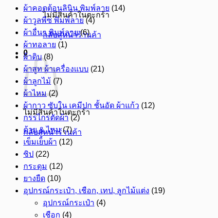
ผ้าคอตต้อนลินิน พิมพ์ลาย
(14)
ไม่มีสินค้าในตะกร้า
ผ้าวูลพีซ พิมพ์ลาย
(4)
ผ้าอื่นๆ พิมพ์ลาย
(6)
กลับสู่หน้าร้านค้า
ผ้าทอลาย
(1)
0
ผ้าดิบ
(8)
ผ้าสูท ผ้าเครื่องแบบ
(21)
ผ้าลูกไม้
(7)
ผ้าไหม
(2)
ผ้ากาว ซับใน เคมีปก ชั้นอัด ผ้าแก้ว
(12)
ไม่มีสินค้าในตะกร้า
กรรไกรตัดผ้า
(2)
ด้าย & ไหม
(7)
กลับสู่หน้าร้านค้า
เข็มเย็บผ้า
(12)
ซิป
(22)
กระดุม
(12)
ยางยืด
(10)
อุปกรณ์กระเป๋า, เชือก, เทป, ลูกไม้แต่ง
(19)
อุปกรณ์กระเป๋า
(4)
เชือก
(4)