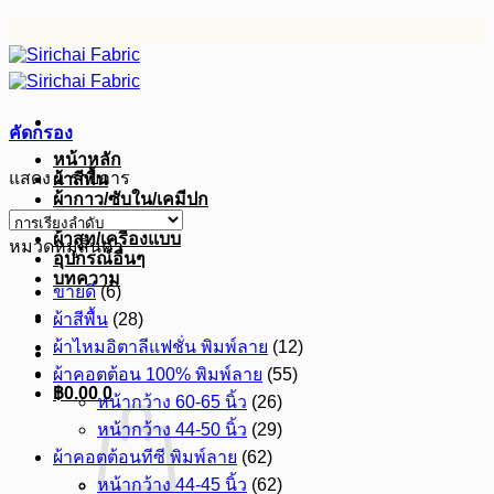
ข้าม
ไป
ยัง
เนื้อหา
คัดกรอง
หน้าหลัก
แสดง 1 รายการ
ผ้าสีพื้น
ผ้ากาว/ซับใน/เคมีปก
ผ้าดิบ
ผ้าสูท/เครื่องแบบ
หมวดหมู่สินค้า
อุปกรณ์อื่นๆ
บทความ
ขายดี
(6)
ผ้าสีพื้น
(28)
ผ้าไหมอิตาลีแฟชั่น พิมพ์ลาย
(12)
ผ้าคอตต้อน 100% พิมพ์ลาย
(55)
฿
0.00
0
หน้ากว้าง 60-65 นิ้ว
(26)
หน้ากว้าง 44-50 นิ้ว
(29)
ผ้าคอตต้อนทีซี พิมพ์ลาย
(62)
หน้ากว้าง 44-45 นิ้ว
(62)