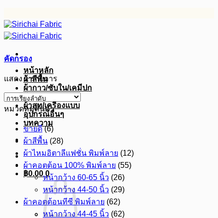
ข้าม
ไป
ยัง
เนื้อหา
คัดกรอง
หน้าหลัก
แสดง 1 รายการ
ผ้าสีพื้น
ผ้ากาว/ซับใน/เคมีปก
ผ้าดิบ
ผ้าสูท/เครื่องแบบ
หมวดหมู่สินค้า
อุปกรณ์อื่นๆ
บทความ
ขายดี
(6)
ผ้าสีพื้น
(28)
ผ้าไหมอิตาลีแฟชั่น พิมพ์ลาย
(12)
ผ้าคอตต้อน 100% พิมพ์ลาย
(55)
฿
0.00
0
หน้ากว้าง 60-65 นิ้ว
(26)
หน้ากว้าง 44-50 นิ้ว
(29)
ผ้าคอตต้อนทีซี พิมพ์ลาย
(62)
หน้ากว้าง 44-45 นิ้ว
(62)