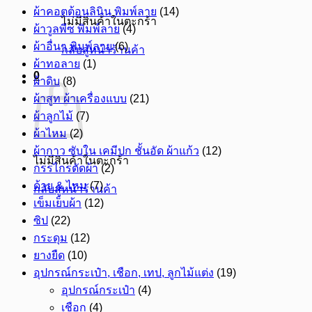
ผ้าคอตต้อนลินิน พิมพ์ลาย
(14)
ไม่มีสินค้าในตะกร้า
ผ้าวูลพีซ พิมพ์ลาย
(4)
ผ้าอื่นๆ พิมพ์ลาย
(6)
กลับสู่หน้าร้านค้า
ผ้าทอลาย
(1)
0
ผ้าดิบ
(8)
ผ้าสูท ผ้าเครื่องแบบ
(21)
ผ้าลูกไม้
(7)
ผ้าไหม
(2)
ผ้ากาว ซับใน เคมีปก ชั้นอัด ผ้าแก้ว
(12)
ไม่มีสินค้าในตะกร้า
กรรไกรตัดผ้า
(2)
ด้าย & ไหม
(7)
กลับสู่หน้าร้านค้า
เข็มเย็บผ้า
(12)
ซิป
(22)
กระดุม
(12)
ยางยืด
(10)
อุปกรณ์กระเป๋า, เชือก, เทป, ลูกไม้แต่ง
(19)
อุปกรณ์กระเป๋า
(4)
เชือก
(4)