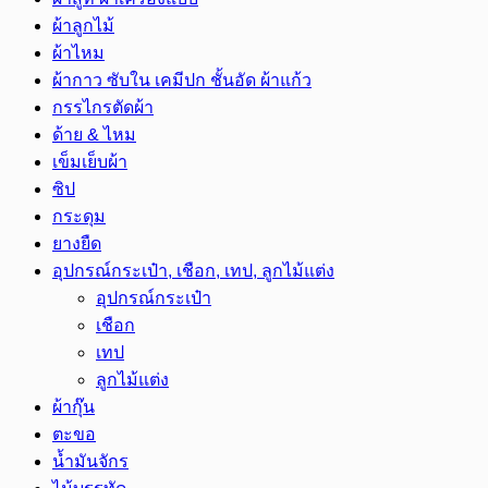
ผ้าลูกไม้
ผ้าไหม
ผ้ากาว ซับใน เคมีปก ชั้นอัด ผ้าแก้ว
กรรไกรตัดผ้า
ด้าย & ไหม
เข็มเย็บผ้า
ซิป
กระดุม
ยางยืด
อุปกรณ์กระเป๋า, เชือก, เทป, ลูกไม้แต่ง
อุปกรณ์กระเป๋า
เชือก
เทป
ลูกไม้แต่ง
ผ้ากุ๊น
ตะขอ
น้ำมันจักร