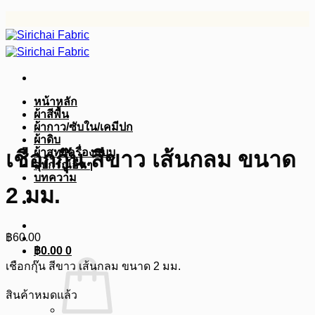
ข้าม
ไป
ยัง
เนื้อหา
หน้าหลัก
ผ้าสีพื้น
ผ้ากาว/ซับใน/เคมีปก
ผ้าดิบ
ผ้าสูท/เครื่องแบบ
เชือกกุ๊น สีขาว เส้นกลม ขนาด
อุปกรณ์อื่นๆ
บทความ
2 มม.
฿
60.00
฿
0.00
0
เชือกกุ๊น สีขาว เส้นกลม ขนาด 2 มม.
สินค้าหมดแล้ว