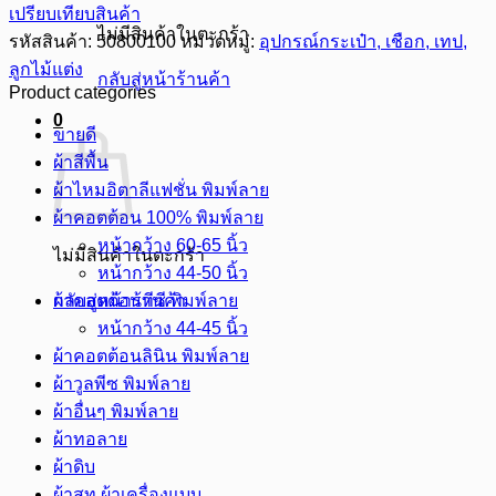
เปรียบเทียบสินค้า
ไม่มีสินค้าในตะกร้า
รหัสสินค้า:
50800100
หมวดหมู่:
อุปกรณ์กระเป๋า, เชือก, เทป,
ลูกไม้แต่ง
กลับสู่หน้าร้านค้า
Product categories
0
ขายดี
ผ้าสีพื้น
ผ้าไหมอิตาลีแฟชั่น พิมพ์ลาย
ผ้าคอตต้อน 100% พิมพ์ลาย
หน้ากว้าง 60-65 นิ้ว
ไม่มีสินค้าในตะกร้า
หน้ากว้าง 44-50 นิ้ว
ผ้าคอตต้อนทีซี พิมพ์ลาย
กลับสู่หน้าร้านค้า
หน้ากว้าง 44-45 นิ้ว
ผ้าคอตต้อนลินิน พิมพ์ลาย
ผ้าวูลพีซ พิมพ์ลาย
ผ้าอื่นๆ พิมพ์ลาย
ผ้าทอลาย
ผ้าดิบ
ผ้าสูท ผ้าเครื่องแบบ