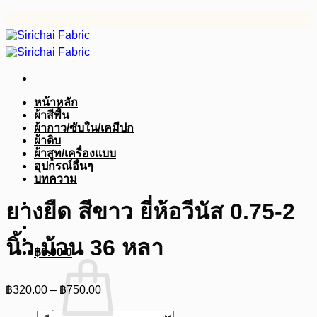
ข้าม
ไป
ยัง
เนื้อหา
หน้าหลัก
ผ้าสีพื้น
ผ้ากาว/ซับใน/เคมีปก
ผ้าดิบ
ผ้าสูท/เครื่องแบบ
อุปกรณ์อื่นๆ
บทความ
ยางยืด สีขาว ยี่ห้อวีนัส 0.75-2
นิ้ว ม้วน 36 หลา
฿
0.00
0
Price
฿
320.00
–
฿
750.00
range:
฿320.00