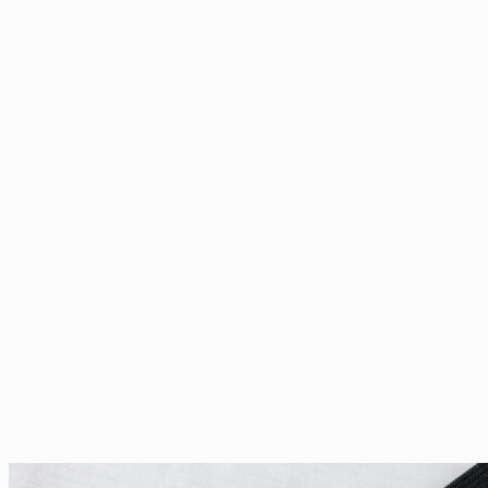
through
฿24.00