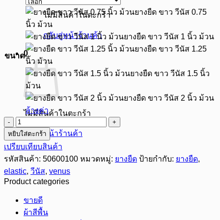
through
ยางยืด ขาว วีนัส 0.75
ไม่มีสินค้าในตะกร้า
฿750.00
นิ้ว ม้วน
กลับสู่หน้าร้านค้า
ยางยืด ขาว วีนัส 1 นิ้ว ม้วน
ยางยืด ขาว วีนัส 1.25
0
ขนาด
นิ้ว ม้วน
ยางยืด ขาว วีนัส 1.5 นิ้ว
ม้วน
ยางยืด ขาว วีนัส 2 นิ้ว ม้วน
ล้างค่า
ไม่มีสินค้าในตะกร้า
จำนวน
กลับสู่หน้าร้านค้า
หยิบใส่ตะกร้า
ยาง
เปรียบเทียบสินค้า
ยืด
รหัสสินค้า:
50600100
หมวดหมู่:
ยางยืด
ป้ายกำกับ:
ยางยืด
,
สี
elastic
,
วีนัส
,
venus
ขาว
Product categories
ยี่ห้อ
วีนัส
ขายดี
0.75-
ผ้าสีพื้น
2