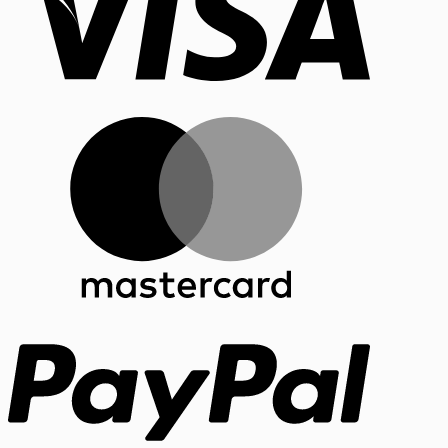
MasterCar
PayPal