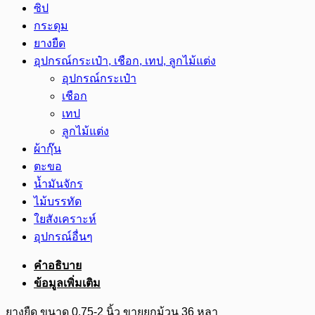
ซิป
กระดุม
ยางยืด
อุปกรณ์กระเป๋า, เชือก, เทป, ลูกไม้แต่ง
อุปกรณ์กระเป๋า
เชือก
เทป
ลูกไม้แต่ง
ผ้ากุ๊น
ตะขอ
น้ำมันจักร
ไม้บรรทัด
ใยสังเคราะห์
อุปกรณ์อื่นๆ
คำอธิบาย
ข้อมูลเพิ่มเติม
ยางยืด ขนาด 0.75-2 นิ้ว ขายยกม้วน 36 หลา