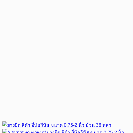
through
฿15.00