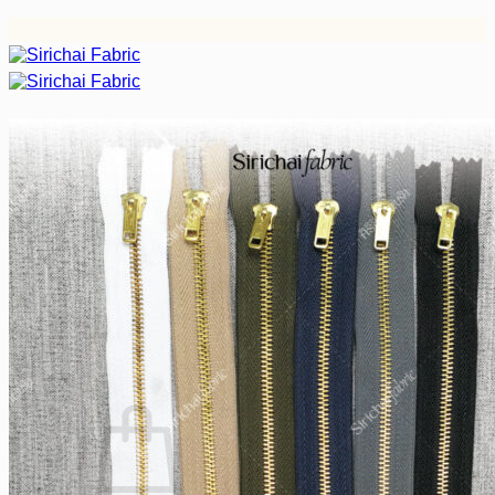
ข้าม
ไป
ยัง
เนื้อหา
หน้าหลัก
ผ้าสีพื้น
ผ้ากาว/ซับใน/เคมีปก
ผ้าดิบ
ผ้าสูท/เครื่องแบบ
อุปกรณ์อื่นๆ
บทความ
฿
0.00
0