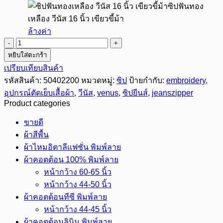
ซิปฟันทอง
เหลือง วีนัส 16 นิ้ว เขียวขี้ม้า
ล้างค่า
จำนวน
หยิบใส่ตะกร้า
ซิป
เปรียบเทียบสินค้า
ยีน
รหัสสินค้า:
50402200
หมวดหมู่:
ซิป
ป้ายกำกับ:
embroidery
,
ส์
อุปกรณ์ตัดเย็บเสื้อผ้า
,
วีนัส
,
venus
,
ซิปยีนส์
,
jeanszipper
ฟัน
Product categories
ทอง
เหลือง
ขายดี
ยี่ห้อ
ผ้าสีพื้น
วีนัส
ผ้าไหมอิตาลีแฟชั่น พิมพ์ลาย
12-
ผ้าคอตต้อน 100% พิมพ์ลาย
16
หน้ากว้าง 60-65 นิ้ว
นิ้ว
หน้ากว้าง 44-50 นิ้ว
ชิ้น
ผ้าคอตต้อนทีซี พิมพ์ลาย
หน้ากว้าง 44-45 นิ้ว
ผ้าคอตต้อนลินิน พิมพ์ลาย