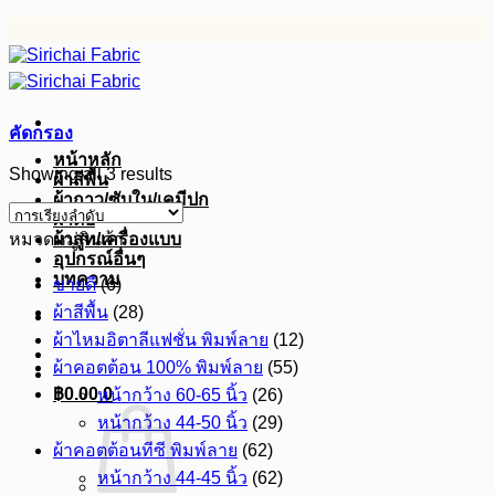
ข้าม
ไป
ยัง
เนื้อหา
คัดกรอง
หน้าหลัก
Showing all 3 results
ผ้าสีพื้น
ผ้ากาว/ซับใน/เคมีปก
ผ้าดิบ
หมวดหมู่สินค้า
ผ้าสูท/เครื่องแบบ
อุปกรณ์อื่นๆ
บทความ
ขายดี
(6)
ผ้าสีพื้น
(28)
ผ้าไหมอิตาลีแฟชั่น พิมพ์ลาย
(12)
ผ้าคอตต้อน 100% พิมพ์ลาย
(55)
฿
0.00
0
หน้ากว้าง 60-65 นิ้ว
(26)
หน้ากว้าง 44-50 นิ้ว
(29)
ผ้าคอตต้อนทีซี พิมพ์ลาย
(62)
หน้ากว้าง 44-45 นิ้ว
(62)