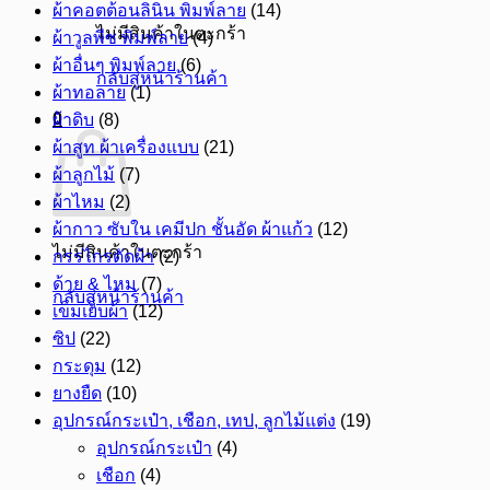
ผ้าคอตต้อนลินิน พิมพ์ลาย
(14)
ไม่มีสินค้าในตะกร้า
ผ้าวูลพีซ พิมพ์ลาย
(4)
ผ้าอื่นๆ พิมพ์ลาย
(6)
กลับสู่หน้าร้านค้า
ผ้าทอลาย
(1)
0
ผ้าดิบ
(8)
ผ้าสูท ผ้าเครื่องแบบ
(21)
ผ้าลูกไม้
(7)
ผ้าไหม
(2)
ผ้ากาว ซับใน เคมีปก ชั้นอัด ผ้าแก้ว
(12)
ไม่มีสินค้าในตะกร้า
กรรไกรตัดผ้า
(2)
ด้าย & ไหม
(7)
กลับสู่หน้าร้านค้า
เข็มเย็บผ้า
(12)
ซิป
(22)
กระดุม
(12)
ยางยืด
(10)
อุปกรณ์กระเป๋า, เชือก, เทป, ลูกไม้แต่ง
(19)
อุปกรณ์กระเป๋า
(4)
เชือก
(4)