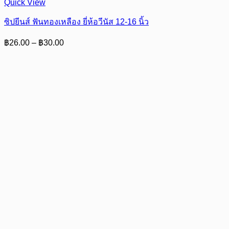
Quick View
ซิปยีนส์ ฟันทองเหลือง ยี่ห้อวีนัส 12-16 นิ้ว
Price
฿
26.00
–
฿
30.00
range:
฿26.00
through
฿30.00