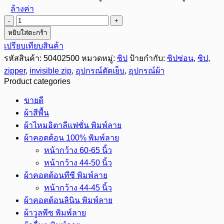
ล้างค่า
จำนวน
หยิบใส่ตะกร้า
ซิป
เปรียบเทียบสินค้า
ซ่อน
9
รหัสสินค้า:
50402500
หมวดหมู่:
ซิป
ป้ายกำกับ:
ซิปซ่อน
,
ซิป
,
นิ้ว
zipper
,
invisible zip
,
อุปกรณ์ตัดเย็บ
,
อุปกรณ์ผ้า
แบบ
Product categories
ถอด
ขายดี
ไม่
ผ้าสีพื้น
ได้
ผ้าไหมอิตาลีแฟชั่น พิมพ์ลาย
ยี่ห้อ
ผ้าคอตต้อน 100% พิมพ์ลาย
Kocica
หน้ากว้าง 60-65 นิ้ว
ชิ้น
หน้ากว้าง 44-50 นิ้ว
ผ้าคอตต้อนทีซี พิมพ์ลาย
หน้ากว้าง 44-45 นิ้ว
ผ้าคอตต้อนลินิน พิมพ์ลาย
ผ้าวูลพีซ พิมพ์ลาย