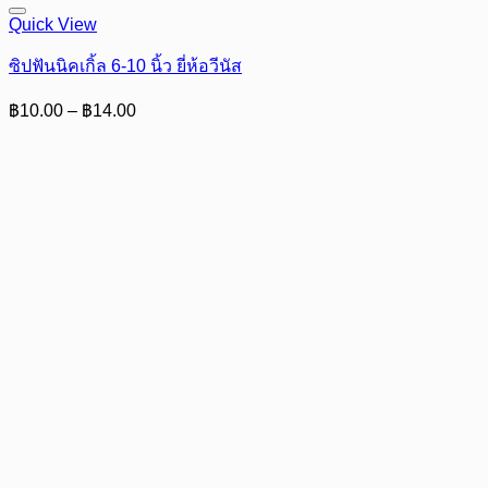
Quick View
ซิปฟันนิคเกิ้ล 6-10 นิ้ว ยี่ห้อวีนัส
Price
฿
10.00
–
฿
14.00
range:
฿10.00
through
฿14.00