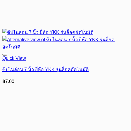
Quick View
ซิปไนล่อน 7 นิ้ว ยี่ห้อ YKK รุ่นล็อคอัตโนมัติ
฿
7.00