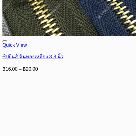
Quick View
ซิปยีนส์ ฟันทองเหลือง 3-8 นิ้ว
Price
฿
16.00
–
฿
20.00
range:
฿16.00
through
฿20.00