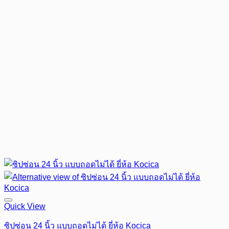
Quick View
ซิปซ่อน 24 นิ้ว แบบถอดไม่ได้ ยี่ห้อ Kocica