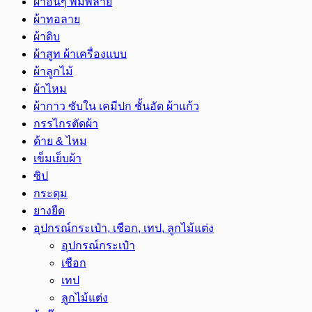
ผ้าอื่นๆ พิมพ์ลาย
ผ้าทอลาย
ผ้าดิบ
ผ้าสูท ผ้าเครื่องแบบ
ผ้าลูกไม้
ผ้าไหม
ผ้ากาว ซับใน เคมีปก ชั้นอัด ผ้าแก้ว
กรรไกรตัดผ้า
ด้าย & ไหม
เข็มเย็บผ้า
ซิป
กระดุม
ยางยืด
อุปกรณ์กระเป๋า, เชือก, เทป, ลูกไม้แต่ง
อุปกรณ์กระเป๋า
เชือก
เทป
ลูกไม้แต่ง