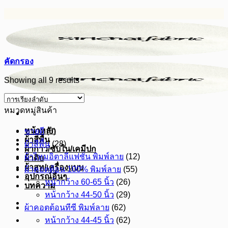
ข้าม
ไป
ยัง
เนื้อหา
คัดกรอง
Showing all 9 results
หมวดหมู่สินค้า
หน้าหลัก
ขายดี
(6)
ผ้าสีพื้น
ผ้าสีพื้น
(28)
ผ้ากาว/ซับใน/เคมีปก
ผ้าไหมอิตาลีแฟชั่น พิมพ์ลาย
(12)
ผ้าดิบ
ผ้าสูท/เครื่องแบบ
ผ้าคอตต้อน 100% พิมพ์ลาย
(55)
อุปกรณ์อื่นๆ
หน้ากว้าง 60-65 นิ้ว
(26)
บทความ
หน้ากว้าง 44-50 นิ้ว
(29)
ผ้าคอตต้อนทีซี พิมพ์ลาย
(62)
หน้ากว้าง 44-45 นิ้ว
(62)