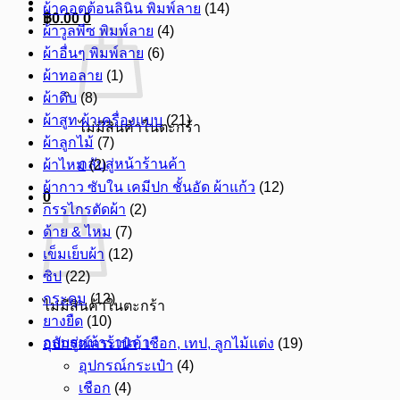
ผ้าคอตต้อนลินิน พิมพ์ลาย
(14)
฿
0.00
0
ผ้าวูลพีซ พิมพ์ลาย
(4)
ผ้าอื่นๆ พิมพ์ลาย
(6)
ผ้าทอลาย
(1)
ผ้าดิบ
(8)
ผ้าสูท ผ้าเครื่องแบบ
(21)
ไม่มีสินค้าในตะกร้า
ผ้าลูกไม้
(7)
กลับสู่หน้าร้านค้า
ผ้าไหม
(2)
ผ้ากาว ซับใน เคมีปก ชั้นอัด ผ้าแก้ว
(12)
0
กรรไกรตัดผ้า
(2)
ด้าย & ไหม
(7)
เข็มเย็บผ้า
(12)
ซิป
(22)
กระดุม
(12)
ไม่มีสินค้าในตะกร้า
ยางยืด
(10)
กลับสู่หน้าร้านค้า
อุปกรณ์กระเป๋า, เชือก, เทป, ลูกไม้แต่ง
(19)
อุปกรณ์กระเป๋า
(4)
เชือก
(4)