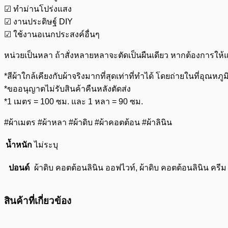
☑ ทำม่านโปร่งแสง
☑ งานประดิษฐ์ DIY
☑ ใช้งานอเนกประสงค์อื่นๆ
หน่วยเป็นหลา ถ้าสั่งหลายหลาจะตัดเป็นผืนเดียว หากต้องการให้
*สีผ้าใกล้เคียงกับผ้าจริงมากที่สุดเท่าที่ทำได้ โดยถ่ายในที่
*ขออนุญาตไม่รับสินค้าคืนหลังตัดส่ง
*1 เมตร = 100 ซม. และ 1 หลา = 90 ซม.
#ผ้าเมตร #ผ้าหลา #ผ้าดิบ #ผ้าคอตต้อน #ผ้าลินิน
น้ำหนัก
ไม่ระบุ
ปอนด์
ผ้าดิบ คอตต้อนลินิน ออฟไวท์, ผ้าดิบ คอตต้อนลินิน ครีม
สินค้าที่เกี่ยวข้อง