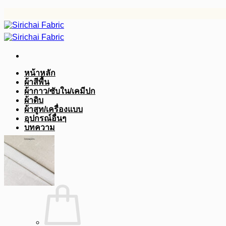
ข้าม
ไป
ยัง
เนื้อหา
หน้าหลัก
ผ้าสีพื้น
ผ้ากาว/ซับใน/เคมีปก
ผ้าดิบ
ผ้าสูท/เครื่องแบบ
อุปกรณ์อื่นๆ
บทความ
฿
0.00
0