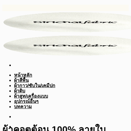
ข้าม
ไป
ยัง
เนื้อหา
หน้าหลัก
ผ้าสีพื้น
ผ้ากาว/ซับใน/เคมีปก
ผ้าดิบ
ผ้าสูท/เครื่องแบบ
อุปกรณ์อื่นๆ
บทความ
ผ้าคอตต้อน 100% ลายใบ