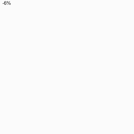
price
price
-6%
was:
is:
฿144.00.
฿135.00.