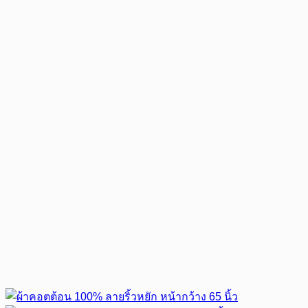
฿144.00.
฿135.00.