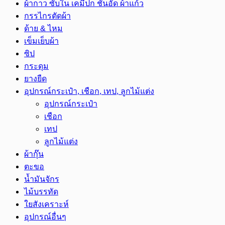
ผ้ากาว ซับใน เคมีปก ชั้นอัด ผ้าแก้ว
กรรไกรตัดผ้า
ด้าย & ไหม
เข็มเย็บผ้า
ซิป
กระดุม
ยางยืด
อุปกรณ์กระเป๋า, เชือก, เทป, ลูกไม้แต่ง
อุปกรณ์กระเป๋า
เชือก
เทป
ลูกไม้แต่ง
ผ้ากุ๊น
ตะขอ
น้ำมันจักร
ไม้บรรทัด
ใยสังเคราะห์
อุปกรณ์อื่นๆ