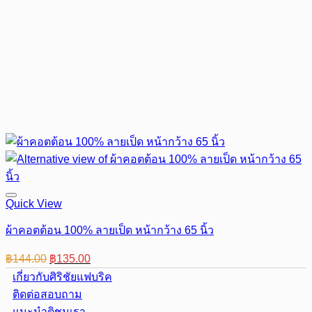
Quick View
ผ้าคอตต้อน 100% ลายเป็ด หน้ากว้าง 65 นิ้ว
Original
Current
฿
144.00
฿
135.00
price
price
เกี่ยวกับศิริชัยแฟบริค
was:
is:
ติดต่อสอบถาม
฿144.00.
฿135.00.
แนะนำติชมเรา