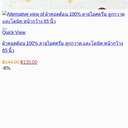
Quick View
ผ้าคอตต้อน 100% ลายไอศครีม ลูกกวาด และโดนัท หน้ากว้าง
65 นิ้ว
Original
Current
฿
144.00
฿
135.00
price
price
-6%
was:
is:
฿144.00.
฿135.00.