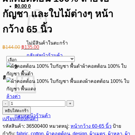
฿
0.00
0
กัญชา และใบไม้ต่างๆ หน้า
กว้าง 65 นิ้ว
ไม่มีสินค้าในตะกร้า
Original
Current
฿
144.00
฿
135.00
price
price
กลับสู่หน้าร้านค้า
was:
is:
฿144.00.
฿135.00.
ผ้าคอตต้อน 100% ใบ
0
กัญชา พื้นดำ
สี
ผ้าคอตต้อน 100% ใบ
กัญชา พื้นแดง
ล้างค่า
ไม่มีสินค้าในตะกร้า
จำนวน
หยิบใส่ตะกร้า
ผ้า
กลับสู่หน้าร้านค้า
เปรียบเทียบสินค้า
คอ
รหัสสินค้า:
36500400
หมวดหมู่:
หน้ากว้าง 60-65 นิ้ว
ป้าย
ต
กำกับ:
fabric
,
cotton
,
ผ้าคอตต้อน
,
design
,
ผ้าเมตร
,
ผ้าหลา
,
ผ้า
ต้อน