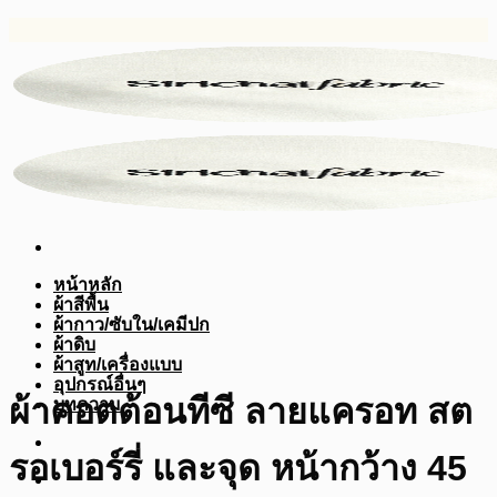
ข้าม
ไป
ยัง
เนื้อหา
หน้าหลัก
ผ้าสีพื้น
ผ้ากาว/ซับใน/เคมีปก
ผ้าดิบ
ผ้าสูท/เครื่องแบบ
อุปกรณ์อื่นๆ
ผ้าคอตต้อนทีซี ลายแครอท สต
บทความ
รอเบอร์รี่ และจุด หน้ากว้าง 45