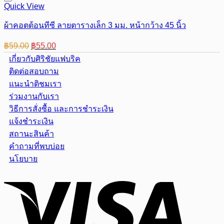
Quick View
ผ้าคอตต้อนทีซี ลายตารางเล็ก 3 มม. หน้ากว้าง 45 นิ้ว
Original
Current
฿
59.00
฿
55.00
price
price
เกี่ยวกับศิริชัยแฟบริค
was:
is:
ติดต่อสอบถาม
฿59.00.
฿55.00.
แนะนำติชมเรา
ร่วมงานกับเรา
วิธีการสั่งซื้อ และการชำระเงิน
แจ้งชำระเงิน
สถานะสินค้า
คำถามที่พบบ่อย
นโยบาย
Visa