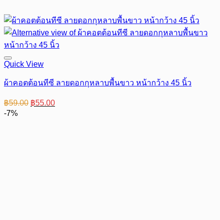
Quick View
ผ้าคอตต้อนทีซี ลายดอกกุหลาบพื้นขาว หน้ากว้าง 45 นิ้ว
Original
Current
฿
59.00
฿
55.00
price
price
-7%
was:
is:
฿59.00.
฿55.00.