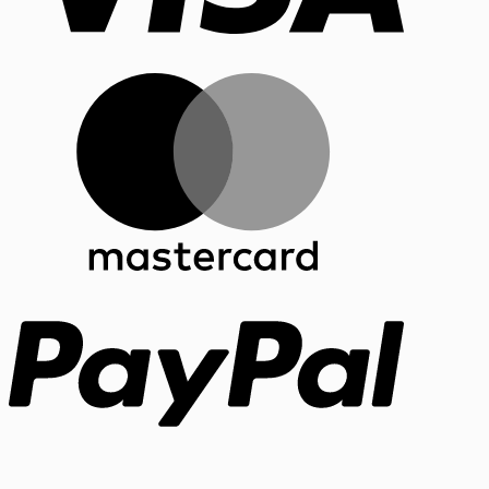
MasterCar
PayPal
Bank