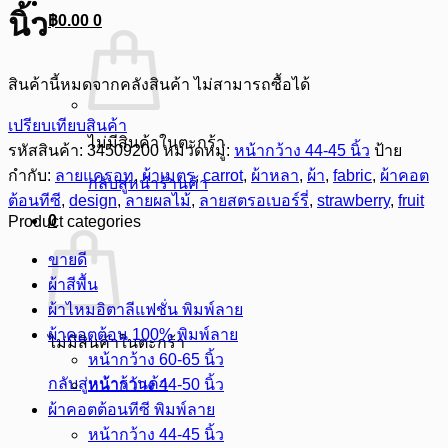
นิ้ว
฿
0.00
0
สินค้านี้หมดจากคลังสินค้า ไม่สามารถซื้อได้
เปรียบเทียบสินค้า
ไม่มีสินค้าในตะกร้า
รหัสสินค้า:
34509200
หมวดหมู่:
หน้ากว้าง 44-45 นิ้ว
ป้าย
กำกับ:
ลายแครอท
,
ผ้าเมตร
,
carrot
,
ผ้าหลา
,
ผ้า
,
fabric
,
ผ้าคอต
กลับสู่หน้าร้านค้า
ต้อนทีซี
,
design
,
ลายผลไม้
,
ลายสตรอเบอร์รี่
,
strawberry
,
fruit
0
Product categories
ขายดี
ผ้าสีพื้น
ผ้าไหมอิตาลีแฟชั่น พิมพ์ลาย
ผ้าคอตต้อน 100% พิมพ์ลาย
ไม่มีสินค้าในตะกร้า
หน้ากว้าง 60-65 นิ้ว
กลับสู่หน้าร้านค้า
หน้ากว้าง 44-50 นิ้ว
ผ้าคอตต้อนทีซี พิมพ์ลาย
หน้ากว้าง 44-45 นิ้ว