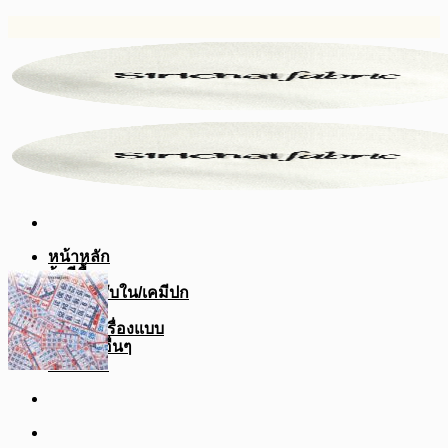
ข้าม
ไป
ยัง
เนื้อหา
หน้าหลัก
ผ้าสีพื้น
ผ้ากาว/ซับใน/เคมีปก
ผ้าดิบ
ผ้าสูท/เครื่องแบบ
อุปกรณ์อื่นๆ
บทความ