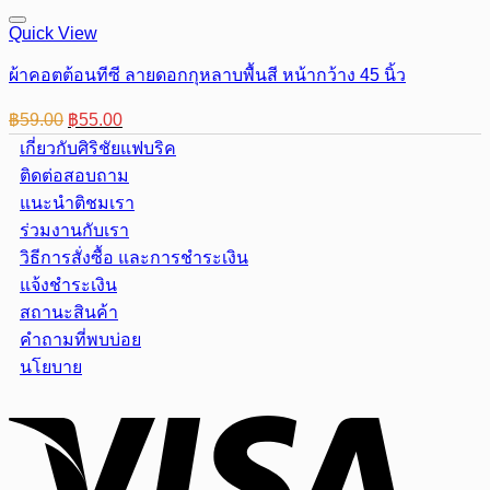
Quick View
ผ้าคอตต้อนทีซี ลายดอกกุหลาบพื้นสี หน้ากว้าง 45 นิ้ว
Original
Current
฿
59.00
฿
55.00
price
price
เกี่ยวกับศิริชัยแฟบริค
was:
is:
ติดต่อสอบถาม
฿59.00.
฿55.00.
แนะนำติชมเรา
ร่วมงานกับเรา
วิธีการสั่งซื้อ และการชำระเงิน
แจ้งชำระเงิน
สถานะสินค้า
คำถามที่พบบ่อย
นโยบาย
Visa