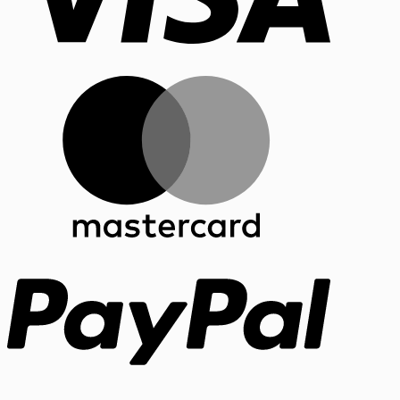
MasterCar
PayPal