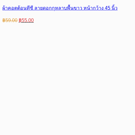
ผ้าคอตต้อนทีซี ลายดอกกุหลาบพื้นขาว หน้ากว้าง 45 นิ้ว
Original
Current
฿
59.00
฿
55.00
price
price
was:
is:
฿59.00.
฿55.00.