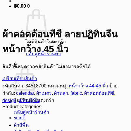
฿
0.00
0
ผ้าคอตต้อนทีซี ลายปฏิทินจีน
ไม่มีสินค้าในตะกร้า
หน้ากว้าง 45 นิ้ว
กลับสู่หน้าร้านค้า
0
สินค้านี้หมดจากคลังสินค้า ไม่สามารถซื้อได้
เปรียบเทียบสินค้า
รหัสสินค้า:
34518700
หมวดหมู่:
หน้ากว้าง 44-45 นิ้ว
ป้าย
กำกับ:
calendar
,
ผ้าเมตร
,
ผ้าหลา
,
fabric
,
ผ้าคอตต้อนทีซี
,
ไม่มีสินค้าในตะกร้า
design
,
ลายปฏิทิน
Product categories
กลับสู่หน้าร้านค้า
ขายดี
ผ้าสีพื้น