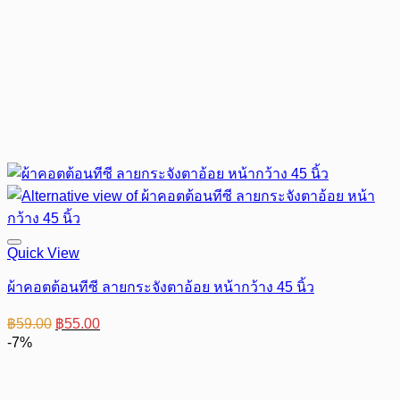
Quick View
ผ้าคอตต้อนทีซี ลายกระจังตาอ้อย หน้ากว้าง 45 นิ้ว
Original
Current
฿
59.00
฿
55.00
price
price
-7%
was:
is:
฿59.00.
฿55.00.