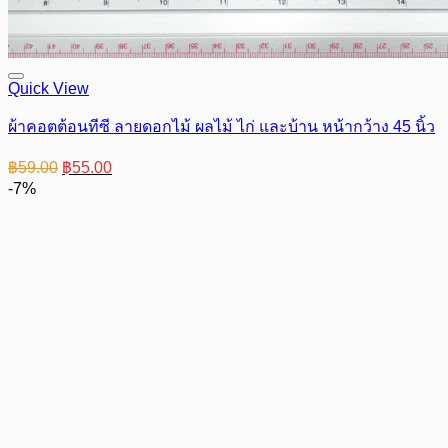
Quick View
ผ้าคอตต้อนทีซี ลายดอกไม้ ผลไม้ ไก่ และบ้าน หน้ากว้าง 45 นิ้ว
Original
Current
฿
59.00
฿
55.00
price
price
-7%
was:
is:
฿59.00.
฿55.00.