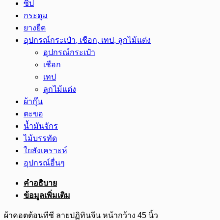
ซิป
กระดุม
ยางยืด
อุปกรณ์กระเป๋า, เชือก, เทป, ลูกไม้แต่ง
อุปกรณ์กระเป๋า
เชือก
เทป
ลูกไม้แต่ง
ผ้ากุ๊น
ตะขอ
น้ำมันจักร
ไม้บรรทัด
ใยสังเคราะห์
อุปกรณ์อื่นๆ
คำอธิบาย
ข้อมูลเพิ่มเติม
ผ้าคอตต้อนทีซี ลายปฏิทินจีน หน้ากว้าง 45 นิ้ว