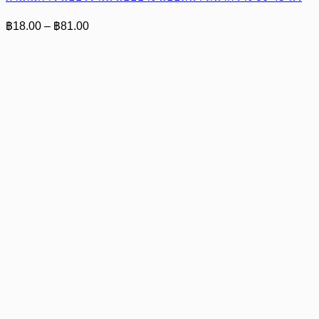
Price
฿
18.00
–
฿
81.00
range:
฿18.00
through
฿81.00