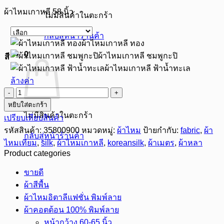
ผ้าไหมเกาหลี 58 นิ้ว
ไม่มีสินค้าในตะกร้า
กลับสู่หน้าร้านค้า
ผ้าไหมเกาหลี ทอง
0
ผ้าไหมเกาหลี ชมพูกะปิ
สี
ผ้าไหมเกาหลี ฟ้าน้ำทะเล
ล้างค่า
จำนวน
หยิบใส่ตะกร้า
ผ้า
ไม่มีสินค้าในตะกร้า
เปรียบเทียบสินค้า
ไหม
รหัสสินค้า:
35800900
หมวดหมู่:
ผ้าไหม
ป้ายกำกับ:
fabric
,
ผ้า
เกาหลี
กลับสู่หน้าร้านค้า
58
ไหมเทียม
,
silk
,
ผ้าไหมเกาหลี
,
koreansilk
,
ผ้าเมตร
,
ผ้าหลา
นิ้ว
Product categories
ชิ้น
ขายดี
ผ้าสีพื้น
ผ้าไหมอิตาลีแฟชั่น พิมพ์ลาย
ผ้าคอตต้อน 100% พิมพ์ลาย
หน้ากว้าง 60-65 นิ้ว