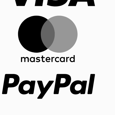
MasterCar
PayPal
Bank