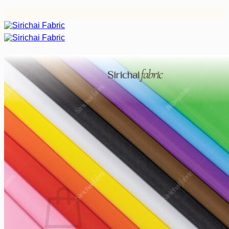
ข้าม
ไป
ยัง
เนื้อหา
หน้าหลัก
ผ้าสีพื้น
ผ้ากาว/ซับใน/เคมีปก
ผ้าดิบ
ผ้าสูท/เครื่องแบบ
อุปกรณ์อื่นๆ
บทความ
฿
0.00
0