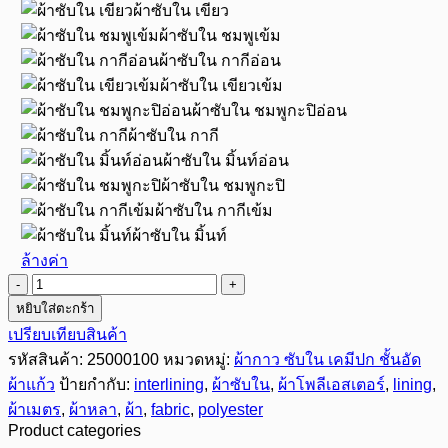
ผ้าซับใน เขียว
ผ้าซับใน ชมพูเข้ม
ผ้าซับใน กากีอ่อน
ผ้าซับใน เขียวเข้ม
ผ้าซับใน ชมพูกะปิอ่อน
ผ้าซับใน กากี
ผ้าซับใน มิ้นท์อ่อน
ผ้าซับใน ชมพูกะปิ
ผ้าซับใน กากีเข้ม
ผ้าซับใน มิ้นท์
ล้างค่า
จำนวน
หยิบใส่ตะกร้า
ผ้า
เปรียบเทียบสินค้า
ซับใน
รหัสสินค้า:
25000100
หมวดหมู่:
ผ้ากาว ซับใน เคมีปก ชั้นอัด
สี
ผ้าแก้ว
ป้ายกำกับ:
interlining
,
ผ้าซับใน
,
ผ้าโพลีเอสเตอร์
,
lining
,
พื้น
50
ผ้าเมตร
,
ผ้าหลา
,
ผ้า
,
fabric
,
polyester
นิ้ว
Product categories