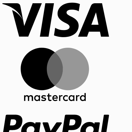
MasterCar
PayPal