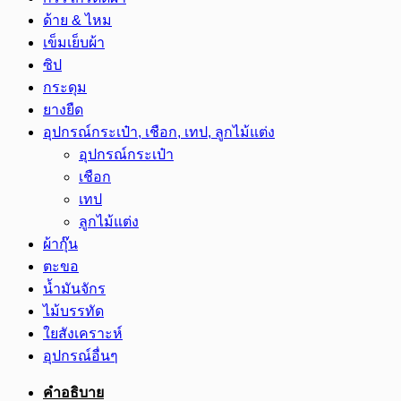
ด้าย & ไหม
เข็มเย็บผ้า
ซิป
กระดุม
ยางยืด
อุปกรณ์กระเป๋า, เชือก, เทป, ลูกไม้แต่ง
อุปกรณ์กระเป๋า
เชือก
เทป
ลูกไม้แต่ง
ผ้ากุ๊น
ตะขอ
น้ำมันจักร
ไม้บรรทัด
ใยสังเคราะห์
อุปกรณ์อื่นๆ
คำอธิบาย