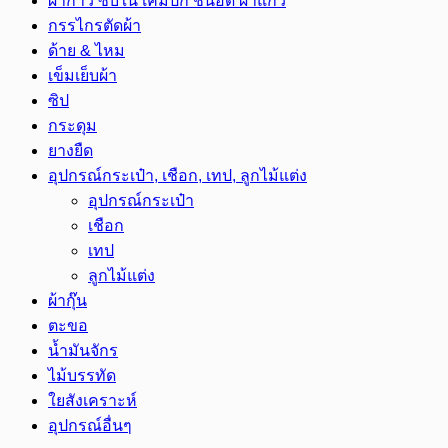
ผ้ากาว ซับใน เคมีปก ชั้นอัด ผ้าแก้ว
กรรไกรตัดผ้า
ด้าย & ไหม
เข็มเย็บผ้า
ซิป
กระดุม
ยางยืด
อุปกรณ์กระเป๋า, เชือก, เทป, ลูกไม้แต่ง
อุปกรณ์กระเป๋า
เชือก
เทป
ลูกไม้แต่ง
ผ้ากุ๊น
ตะขอ
น้ำมันจักร
ไม้บรรทัด
ใยสังเคราะห์
อุปกรณ์อื่นๆ