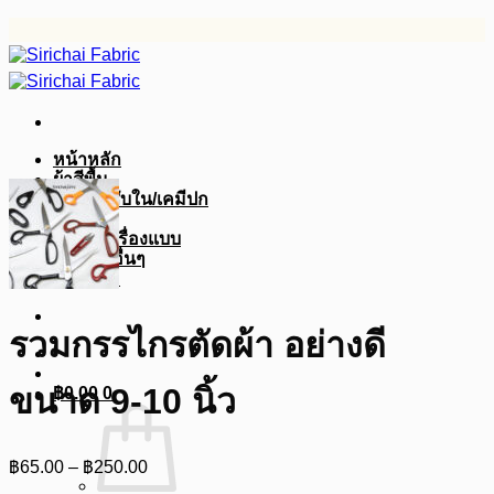
ข้าม
ไป
ยัง
เนื้อหา
หน้าหลัก
ผ้าสีพื้น
ผ้ากาว/ซับใน/เคมีปก
ผ้าดิบ
ผ้าสูท/เครื่องแบบ
อุปกรณ์อื่นๆ
บทความ
รวมกรรไกรตัดผ้า อย่างดี
ขนาด 9-10 นิ้ว
฿
0.00
0
Price
฿
65.00
–
฿
250.00
range: