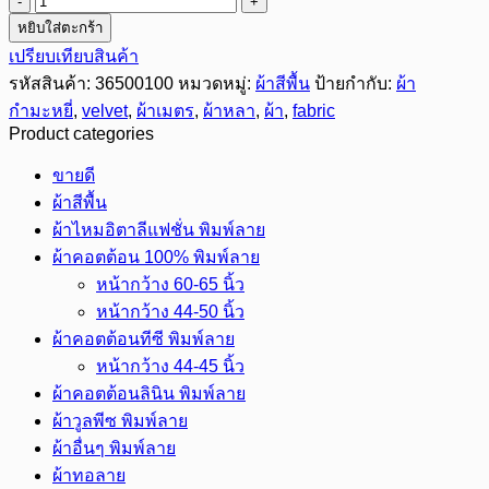
จำนวน
หยิบใส่ตะกร้า
ผ้า
เปรียบเทียบสินค้า
กำมะหยี่
รหัสสินค้า:
36500100
หมวดหมู่:
ผ้าสีพื้น
ป้ายกำกับ:
ผ้า
ขน
กำมะหยี่
,
velvet
,
ผ้าเมตร
,
ผ้าหลา
,
ผ้า
,
fabric
สั้น
Product categories
ด้าน
เดียว
ขายดี
หน้า
ผ้าสีพื้น
กว้าง
ผ้าไหมอิตาลีแฟชั่น พิมพ์ลาย
65
ผ้าคอตต้อน 100% พิมพ์ลาย
นิ้ว
หน้ากว้าง 60-65 นิ้ว
ชิ้น
หน้ากว้าง 44-50 นิ้ว
ผ้าคอตต้อนทีซี พิมพ์ลาย
หน้ากว้าง 44-45 นิ้ว
ผ้าคอตต้อนลินิน พิมพ์ลาย
ผ้าวูลพีซ พิมพ์ลาย
ผ้าอื่นๆ พิมพ์ลาย
ผ้าทอลาย