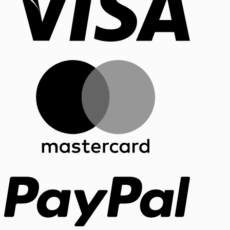
MasterCar
PayPal