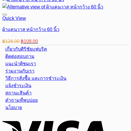
Quick View
ผ้าแคนวาส หน้ากว้าง 60 นิ้ว
Original
Current
฿
126.00
฿
108.00
price
price
เกี่ยวกับศิริชัยแฟบริค
was:
is:
ติดต่อสอบถาม
฿126.00.
฿108.00.
แนะนำติชมเรา
ร่วมงานกับเรา
วิธีการสั่งซื้อ และการชำระเงิน
แจ้งชำระเงิน
สถานะสินค้า
คำถามที่พบบ่อย
นโยบาย
Visa