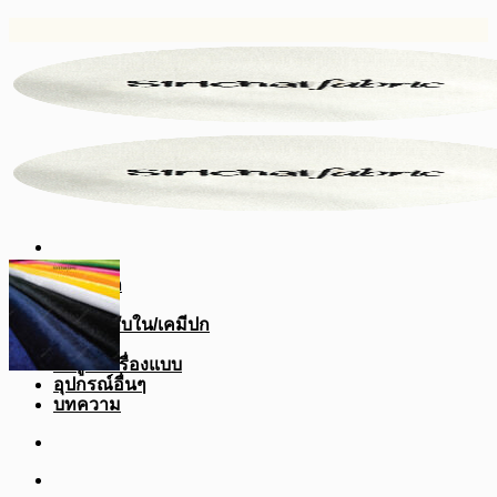
ข้าม
ไป
ยัง
เนื้อหา
หน้าหลัก
ผ้าสีพื้น
ผ้ากาว/ซับใน/เคมีปก
ผ้าดิบ
ผ้าสูท/เครื่องแบบ
อุปกรณ์อื่นๆ
บทความ