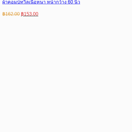
ผ้าคอมบ์ทวิลเนื้อหนา หน้ากว้าง 60 นิ้ว
Original
Current
฿
162.00
฿
153.00
price
price
was:
is:
฿162.00.
฿153.00.