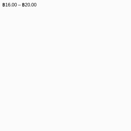
Price
฿
16.00
–
฿
20.00
range:
฿16.00
through
฿20.00