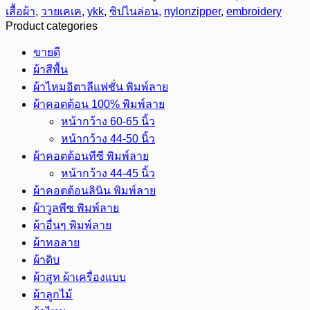
6
เสื้อผ้า
,
วายเคเค
,
ykk
,
ซิปไนล่อน
,
nylonzipper
,
embroidery
นิ้ว
Product categories
ยี่ห้อ
ขายดี
YKK
ผ้าสีพื้น
รุ่น
ผ้าไหมอิตาลีแฟชั่น พิมพ์ลาย
ล็อค
ผ้าคอตต้อน 100% พิมพ์ลาย
อัตโนมัติ
หน้ากว้าง 60-65 นิ้ว
ชิ้น
หน้ากว้าง 44-50 นิ้ว
ผ้าคอตต้อนทีซี พิมพ์ลาย
หน้ากว้าง 44-45 นิ้ว
ผ้าคอตต้อนลินิน พิมพ์ลาย
ผ้าวูลพีซ พิมพ์ลาย
ผ้าอื่นๆ พิมพ์ลาย
ผ้าทอลาย
ผ้าดิบ
ผ้าสูท ผ้าเครื่องแบบ
ผ้าลูกไม้