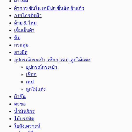
ผ้าไหม
ผ้ากาว ซับใน เคมีปก ชั้นอัด ผ้าแก้ว
กรรไกรตัดผ้า
ด้าย & ไหม
เข็มเย็บผ้า
ซิป
กระดุม
ยางยืด
อุปกรณ์กระเป๋า, เชือก, เทป, ลูกไม้แต่ง
อุปกรณ์กระเป๋า
เชือก
เทป
ลูกไม้แต่ง
ผ้ากุ๊น
ตะขอ
น้ำมันจักร
ไม้บรรทัด
ใยสังเคราะห์