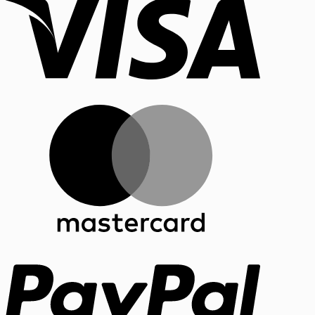
MasterCar
PayPal