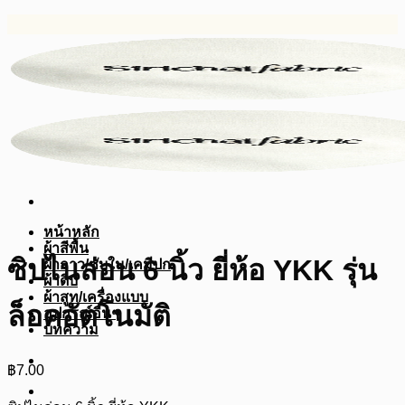
ข้าม
ไป
ยัง
เนื้อหา
หน้าหลัก
ผ้าสีพื้น
ซิปไนล่อน 6 นิ้ว ยี่ห้อ YKK รุ่น
ผ้ากาว/ซับใน/เคมีปก
ผ้าดิบ
ผ้าสูท/เครื่องแบบ
ล็อคอัตโนมัติ
อุปกรณ์อื่นๆ
บทความ
฿
7.00