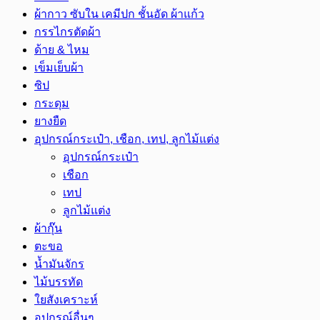
ผ้ากาว ซับใน เคมีปก ชั้นอัด ผ้าแก้ว
กรรไกรตัดผ้า
ด้าย & ไหม
เข็มเย็บผ้า
ซิป
กระดุม
ยางยืด
อุปกรณ์กระเป๋า, เชือก, เทป, ลูกไม้แต่ง
อุปกรณ์กระเป๋า
เชือก
เทป
ลูกไม้แต่ง
ผ้ากุ๊น
ตะขอ
น้ำมันจักร
ไม้บรรทัด
ใยสังเคราะห์
อุปกรณ์อื่นๆ