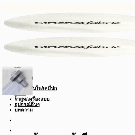
ข้าม
ไป
ยัง
เนื้อหา
หน้าหลัก
ผ้าสีพื้น
ผ้ากาว/ซับใน/เคมีปก
ผ้าดิบ
ผ้าสูท/เครื่องแบบ
อุปกรณ์อื่นๆ
บทความ