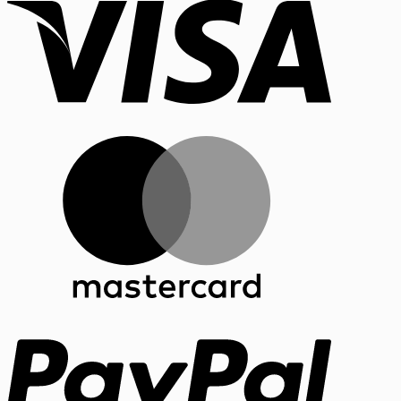
MasterCar
PayPal