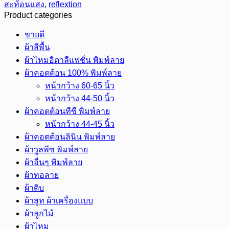
สะท้อนแสง
,
reflextion
ผ้า
Product categories
สี
เทา
ขายดี
ขนาด
ผ้าสีพื้น
1-
ผ้าไหมอิตาลีแฟชั่น พิมพ์ลาย
2
ผ้าคอตต้อน 100% พิมพ์ลาย
นิ้ว
หน้ากว้าง 60-65 นิ้ว
ม้วน
110
หน้ากว้าง 44-50 นิ้ว
หลา
ผ้าคอตต้อนทีซี พิมพ์ลาย
ชิ้น
หน้ากว้าง 44-45 นิ้ว
ผ้าคอตต้อนลินิน พิมพ์ลาย
ผ้าวูลพีซ พิมพ์ลาย
ผ้าอื่นๆ พิมพ์ลาย
ผ้าทอลาย
ผ้าดิบ
ผ้าสูท ผ้าเครื่องแบบ
ผ้าลูกไม้
ผ้าไหม