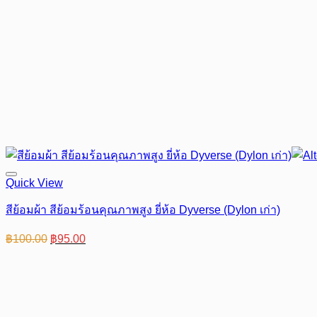
Quick View
สีย้อมผ้า สีย้อมร้อนคุณภาพสูง ยี่ห้อ Dyverse (Dylon เก่า)
Original
Current
฿
100.00
฿
95.00
price
price
was:
is:
฿100.00.
฿95.00.