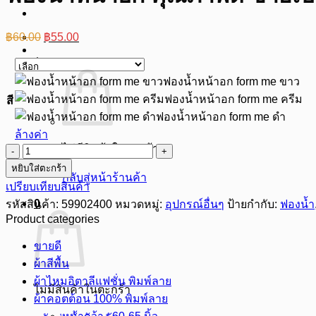
Original
Current
฿
60.00
฿
55.00
price
price
was:
is:
฿
0.00
0
฿60.00.
฿55.00.
ฟองน้ำหน้าอก form me ขาว
ฟองน้ำหน้าอก form me ครีม
สี
ฟองน้ำหน้าอก form me ดำ
ล้างค่า
ไม่มีสินค้าในตะกร้า
จำนวน
หยิบใส่ตะกร้า
ฟองน้ำ
กลับสู่หน้าร้านค้า
เปรียบเทียบสินค้า
หน้าอก
0
รหัสสินค้า:
59902400
หมวดหมู่:
อุปกรณ์อื่นๆ
ป้ายกำกับ:
ฟองน้ำ
คุณภาพ
Product categories
ดี
ขาย
ขายดี
เป็น
ผ้าสีพื้น
คู่
ผ้าไหมอิตาลีแฟชั่น พิมพ์ลาย
ไม่มีสินค้าในตะกร้า
ยี่ห้อ
ผ้าคอตต้อน 100% พิมพ์ลาย
form