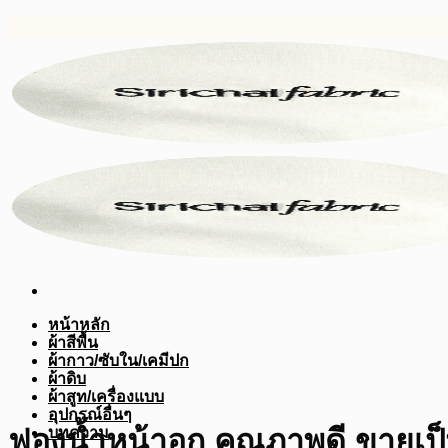
ข้าม
ไป
ยัง
เนื้อหา
หน้าหลัก
ผ้าสีพื้น
ผ้ากาว/ซับใน/เคมีปก
ผ้าดิบ
ผ้าสูท/เครื่องแบบ
อุปกรณ์อื่นๆ
ฟองน้ำหน้าอก คุณภาพดี ขายเป็นค
บทความ