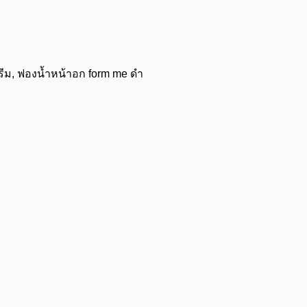
ีม, ฟองน้ำหน้าอก form me ดำ