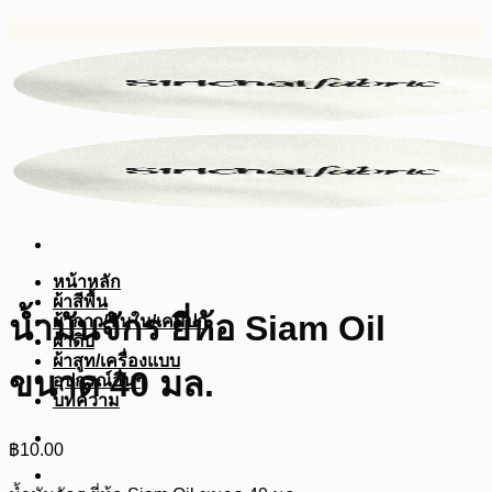
ข้าม
ไป
ยัง
เนื้อหา
หน้าหลัก
ผ้าสีพื้น
น้ำมันจักร ยี่ห้อ Siam Oil
ผ้ากาว/ซับใน/เคมีปก
ผ้าดิบ
ผ้าสูท/เครื่องแบบ
ขนาด 40 มล.
อุปกรณ์อื่นๆ
บทความ
฿
10.00