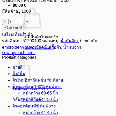
น้ำมันจักร ยี่ห้อ Siam Oil ขนาด 40 มล.
฿
0.00
0
มีสินค้าอยู่ 1000
จำนวน
หยิบใส่ตะกร้า
น้ำมัน
เปรียบเทียบสินค้า
จักร
ไม่มีสินค้าในตะกร้า
รหัสสินค้า:
51200400
หมวดหมู่:
น้ำมันจักร
ป้ายกำกับ:
ยี่ห้อ
Siam
embroidery
,
อุปกรณ์ตัดเย็บเสื้อผ้า
,
น้ำมันจักร
,
กลับสู่หน้าร้านค้า
Oil
sewingmachineoil
ขนาด
0
Product categories
40
ขายดี
มล.
ผ้าสีพื้น
ชิ้น
ผ้าไหมอิตาลีแฟชั่น พิมพ์ลาย
ผ้าคอตต้อน 100% พิมพ์ลาย
ไม่มีสินค้าในตะกร้า
หน้ากว้าง 60-65 นิ้ว
กลับสู่หน้าร้านค้า
หน้ากว้าง 44-50 นิ้ว
ผ้าคอตต้อนทีซี พิมพ์ลาย
หน้ากว้าง 44-45 นิ้ว