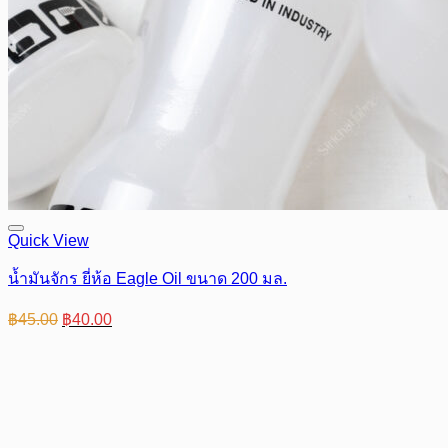
Quick View
น้ำมันจักร ยี่ห้อ Eagle Oil ขนาด 200 มล.
Original
Current
฿
45.00
฿
40.00
price
price
was:
is:
฿45.00.
฿40.00.