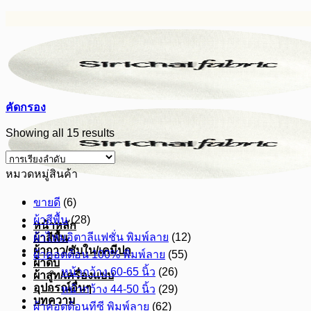
ข้าม
ไป
ยัง
เนื้อหา
คัดกรอง
Showing all 15 results
หมวดหมู่สินค้า
ขายดี
(6)
ผ้าสีพื้น
(28)
หน้าหลัก
ผ้าไหมอิตาลีแฟชั่น พิมพ์ลาย
(12)
ผ้าสีพื้น
ผ้ากาว/ซับใน/เคมีปก
ผ้าคอตต้อน 100% พิมพ์ลาย
(55)
ผ้าดิบ
หน้ากว้าง 60-65 นิ้ว
(26)
ผ้าสูท/เครื่องแบบ
อุปกรณ์อื่นๆ
หน้ากว้าง 44-50 นิ้ว
(29)
บทความ
ผ้าคอตต้อนทีซี พิมพ์ลาย
(62)