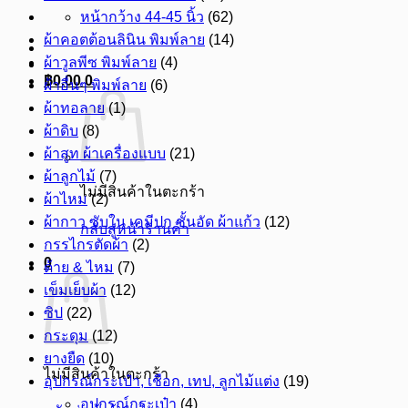
หน้ากว้าง 44-45 นิ้ว
(62)
ผ้าคอตต้อนลินิน พิมพ์ลาย
(14)
ผ้าวูลพีซ พิมพ์ลาย
(4)
฿
0.00
0
ผ้าอื่นๆ พิมพ์ลาย
(6)
ผ้าทอลาย
(1)
ผ้าดิบ
(8)
ผ้าสูท ผ้าเครื่องแบบ
(21)
ผ้าลูกไม้
(7)
ไม่มีสินค้าในตะกร้า
ผ้าไหม
(2)
ผ้ากาว ซับใน เคมีปก ชั้นอัด ผ้าแก้ว
(12)
กลับสู่หน้าร้านค้า
กรรไกรตัดผ้า
(2)
0
ด้าย & ไหม
(7)
เข็มเย็บผ้า
(12)
ซิป
(22)
กระดุม
(12)
ยางยืด
(10)
ไม่มีสินค้าในตะกร้า
อุปกรณ์กระเป๋า, เชือก, เทป, ลูกไม้แต่ง
(19)
อุปกรณ์กระเป๋า
(4)