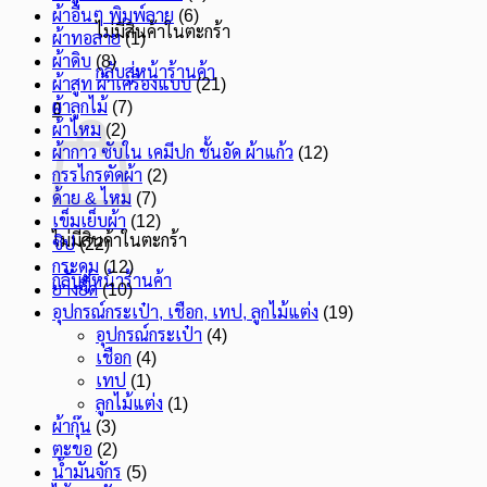
ผ้าอื่นๆ พิมพ์ลาย
(6)
ไม่มีสินค้าในตะกร้า
ผ้าทอลาย
(1)
ผ้าดิบ
(8)
กลับสู่หน้าร้านค้า
ผ้าสูท ผ้าเครื่องแบบ
(21)
ผ้าลูกไม้
(7)
0
ผ้าไหม
(2)
ผ้ากาว ซับใน เคมีปก ชั้นอัด ผ้าแก้ว
(12)
กรรไกรตัดผ้า
(2)
ด้าย & ไหม
(7)
เข็มเย็บผ้า
(12)
ไม่มีสินค้าในตะกร้า
ซิป
(22)
กระดุม
(12)
กลับสู่หน้าร้านค้า
ยางยืด
(10)
อุปกรณ์กระเป๋า, เชือก, เทป, ลูกไม้แต่ง
(19)
อุปกรณ์กระเป๋า
(4)
เชือก
(4)
เทป
(1)
ลูกไม้แต่ง
(1)
ผ้ากุ๊น
(3)
ตะขอ
(2)
น้ำมันจักร
(5)