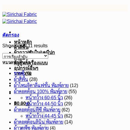
ข้าม
ไป
ยัง
เนื้อหา
คัดกรอง
หน้าหลัก
Showing all 11 results
ผ้าสีพื้น
ผ้ากาว/ซับใน/เคมีปก
ผ้าดิบ
หมวดหมู่สินค้า
ผ้าสูท/เครื่องแบบ
อุปกรณ์อื่นๆ
บทความ
ขายดี
(6)
ผ้าสีพื้น
(28)
ผ้าไหมอิตาลีแฟชั่น พิมพ์ลาย
(12)
ผ้าคอตต้อน 100% พิมพ์ลาย
(55)
หน้ากว้าง 60-65 นิ้ว
(26)
฿
0.00
0
หน้ากว้าง 44-50 นิ้ว
(29)
ผ้าคอตต้อนทีซี พิมพ์ลาย
(62)
หน้ากว้าง 44-45 นิ้ว
(62)
ผ้าคอตต้อนลินิน พิมพ์ลาย
(14)
ผ้าวูลพีซ พิมพ์ลาย
(4)