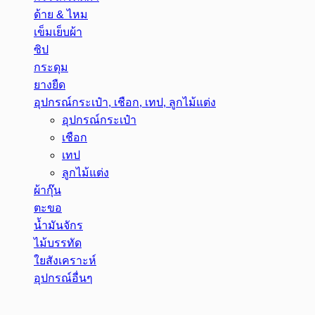
ด้าย & ไหม
เข็มเย็บผ้า
ซิป
กระดุม
ยางยืด
อุปกรณ์กระเป๋า, เชือก, เทป, ลูกไม้แต่ง
อุปกรณ์กระเป๋า
เชือก
เทป
ลูกไม้แต่ง
ผ้ากุ๊น
ตะขอ
น้ำมันจักร
ไม้บรรทัด
ใยสังเคราะห์
อุปกรณ์อื่นๆ