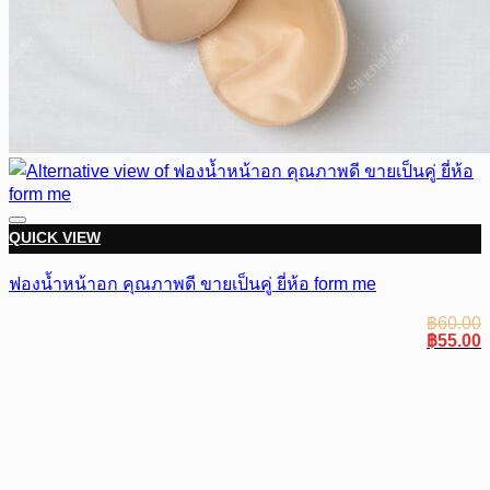
QUICK VIEW
ฟองน้ำหน้าอก คุณภาพดี ขายเป็นคู่ ยี่ห้อ form me
฿
60.00
Original
C
฿
55.00
price
p
was:
i
฿60.00.
฿