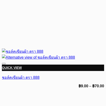
QUICK VIEW
ชอล์คเขียนผ้า ตรา 888
P
฿
9.00
–
฿
70.00
r
฿
t
฿