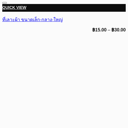
QUICK VIEW
ที่เลาะผ้า ขนาดเล็ก-กลาง-ใหญ่
P
฿
15.00
–
฿
30.00
r
฿
t
฿