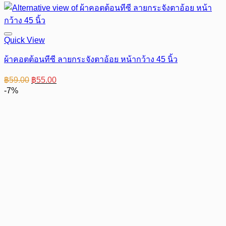
Quick View
ผ้าคอตต้อนทีซี ลายกระจังตาอ้อย หน้ากว้าง 45 นิ้ว
Original
Current
฿
59.00
฿
55.00
price
price
-7%
was:
is:
฿59.00.
฿55.00.