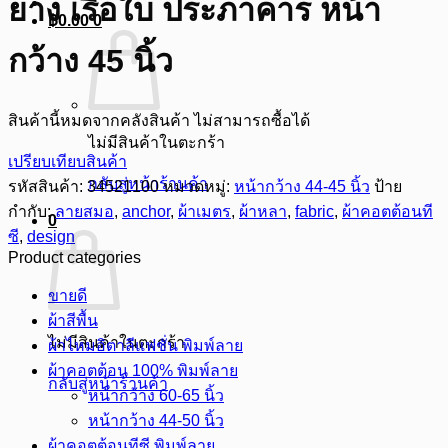
ยาง เรือใบ ประภาคาร หน้า
฿
0.00
0
กว้าง 45 นิ้ว
สินค้านี้หมดจากคลังสินค้า ไม่สามารถซื้อได้
ไม่มีสินค้าในตะกร้า
เปรียบเทียบสินค้า
กลับสู่หน้าร้านค้า
รหัสสินค้า:
34521100
หมวดหมู่:
หน้ากว้าง 44-45 นิ้ว
ป้าย
กำกับ:
ลายสมอ
,
anchor
,
ผ้าเมตร
,
ผ้าหลา
,
fabric
,
ผ้าคอตต้อนที
0
ซี
,
design
Product categories
ขายดี
ผ้าสีพื้น
ไม่มีสินค้าในตะกร้า
ผ้าไหมอิตาลีแฟชั่น พิมพ์ลาย
ผ้าคอตต้อน 100% พิมพ์ลาย
กลับสู่หน้าร้านค้า
หน้ากว้าง 60-65 นิ้ว
หน้ากว้าง 44-50 นิ้ว
ผ้าคอตต้อนทีซี พิมพ์ลาย