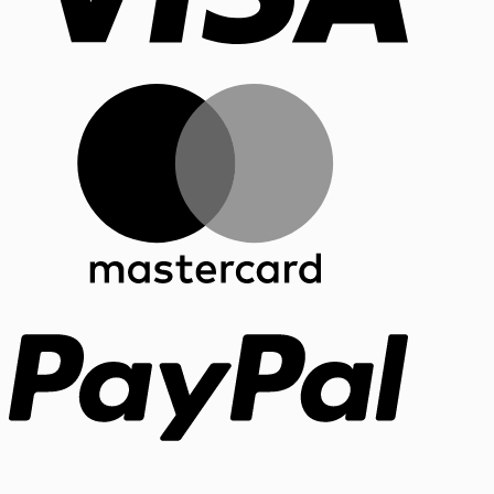
MasterCar
PayPal