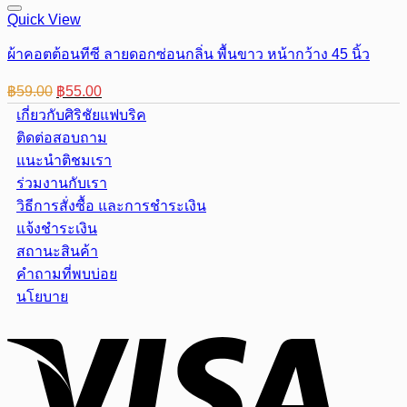
Quick View
ผ้าคอตต้อนทีซี ลายดอกซ่อนกลิ่น พื้นขาว หน้ากว้าง 45 นิ้ว
Original
Current
฿
59.00
฿
55.00
price
price
เกี่ยวกับศิริชัยแฟบริค
was:
is:
ติดต่อสอบถาม
฿59.00.
฿55.00.
แนะนำติชมเรา
ร่วมงานกับเรา
วิธีการสั่งซื้อ และการชำระเงิน
แจ้งชำระเงิน
สถานะสินค้า
คำถามที่พบบ่อย
นโยบาย
Visa