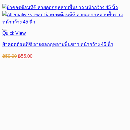
Quick View
ผ้าคอตต้อนทีซี ลายดอกกุหลาบพื้นขาว หน้ากว้าง 45 นิ้ว
Original
Current
฿
59.00
฿
55.00
price
price
was:
is:
฿59.00.
฿55.00.