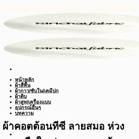
ข้าม
ไป
ยัง
เนื้อหา
หน้าหลัก
ผ้าสีพื้น
ผ้ากาว/ซับใน/เคมีปก
ผ้าดิบ
ผ้าสูท/เครื่องแบบ
อุปกรณ์อื่นๆ
บทความ
ผ้าคอตต้อนทีซี ลายสมอ ห่วง