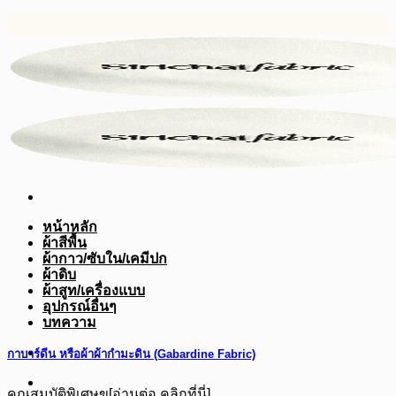
ข้าม
ไป
ยัง
เนื้อหา
หน้าหลัก
ผ้าสีพื้น
ผ้ากาว/ซับใน/เคมีปก
ผ้าดิบ
ผ้าสูท/เครื่องแบบ
อุปกรณ์อื่นๆ
บทความ
กาบาร์ดีน หรือผ้าผ้ากำมะดิน (Gabardine Fabric)
คุณสมบัติพิเศษข[อ่านต่อ คลิกที่นี่]